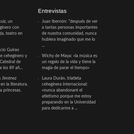
Entrevistas
uiz, un
Juan Ibernón: “después de ver
eginero con
a tantas personas importantes
a, teatro en
de nuestra comunidad, nunca
hubiera imaginado que me lo
...
cio Guirao
te ceheginero y
Wichy de Maya: «la música es
 Catedral de
un regalo de la vida y tiene la
a los 89 añ...
magia de parar el tiempo»
a Jiménez
Laura Durán, triatleta
n la literatura.
ceheginera internacional:
a princesas.
«nunca abandonaré el
atletismo porque me estoy
preparando en la Universidad
para dedicarme a ...