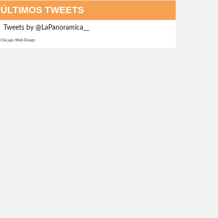
ÚLTIMOS TWEETS
Tweets by @LaPanoramica__
Chicago Web Design