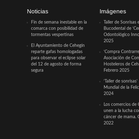
Noticias
Imágenes
Fin de semana inestable en la
Taller de Sonrisas 
comarca con posibilidad de
Bucodental de ‘Ce
tormentas vespertinas
Odontológico Innov
2025
El Ayuntamiento de Cehegín
reparte gafas homologadas
‘Compra Contrarrel
para observar el eclipse solar
Asociación de Com
del 12 de agosto de forma
Hosteleros de Ceh
segura
Febrero 2025
‘Taller de sonrisas’
Mundial de la Feli
2024
Los comercios de 
unen a la lucha co
cáncer de mama. 
2022