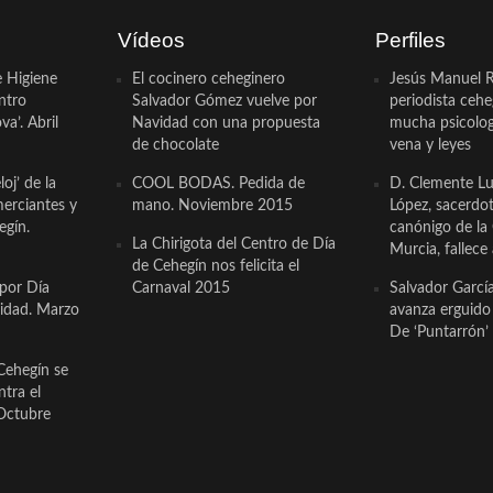
Vídeos
Perfiles
e Higiene
El cocinero ceheginero
Jesús Manuel R
ntro
Salvador Gómez vuelve por
periodista ceh
a’. Abril
Navidad con una propuesta
mucha psicologí
de chocolate
vena y leyes
oj’ de la
COOL BODAS. Pedida de
D. Clemente Lu
erciantes y
mano. Noviembre 2015
López, sacerdo
egín.
canónigo de la
La Chirigota del Centro de Día
Murcia, fallece 
de Cehegín nos felicita el
 por Día
Carnaval 2015
Salvador Garcí
cidad. Marzo
avanza erguido e
De ‘Puntarrón’ 
Cehegín se
ntra el
Octubre