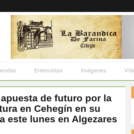
yendas
Entrevistas
Imágenes
Víd
puesta de futuro por la
ltura en Cehegín en su
a este lunes en Algezares