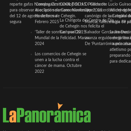
reparte gafas homologadas
‘Compra Contrarreloj’ de la
COOL BODAS. Pedida de
D. Clemente Lucio Guirao
para observar el eclipse solar
Asociación de Comerciantes y
mano. Noviembre 2015
López, sacerdote cehegin
Wichy de M
del 12 de agosto de forma
Hosteleros de Cehegín.
canónigo de la Catedral d
un regalo de
La Chirigota del Centro de Día
segura
Febrero 2025
Murcia, fallece a los 89 añ.
magia de pa
de Cehegín nos felicita el
‘Taller de sonrisas’ por Día
Carnaval 2015
Salvador García Jiménez
Laura Durán,
Mundial de la Felicidad. Marzo
avanza erguido en la litera
ceheginera 
2024
De ‘Puntarrón’ a princesa
«nunca aba
atletismo p
Los comercios de Cehegín se
preparando 
unen a la lucha contra el
para dedicar
cáncer de mama. Octubre
2022