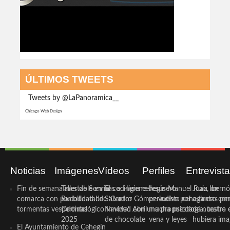
ÚLTIMOS TWEETS
Tweets by @LaPanoramica__
Chicago Web Design
Noticias
Imágenes
Vídeos
Perfiles
Entrevist
Fin de semana inestable en la
Taller de Sonrisas e Higiene
El cocinero ceheginero
Jesús Manuel Ruiz, un
Juan Ibernó
comarca con posibilidad de
Bucodental de ‘Centro
Salvador Gómez vuelve por
periodista ceheginero con
a tantas pe
tormentas vespertinas
Odontológico Innova’. Abril
Navidad con una propuesta
mucha psicología, teatro 
de nuestra
2025
de chocolate
vena y leyes
hubiera ima
El Ayuntamiento de Cehegín
...