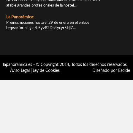
Un bar donde desayunar maravillosamente bien,un trato
afable grandes profesionales de la hostel...
La Panorámica:
Preinscripciones hasta el 29 de enero en el enlace
https://forms.gle/b5yvB2Dh4ycyr5Hj7...
lapanoramica.es - © Copyright 2014, Todos los derechos reservados
Aviso Legal
|
Ley de Cookies
Diseñado por Esdide