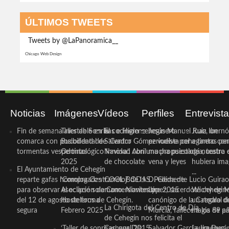
ÚLTIMOS TWEETS
Tweets by @LaPanoramica__
Chicago Web Design
Noticias
Imágenes
Vídeos
Perfiles
Entrevist
Fin de semana inestable en la
Taller de Sonrisas e Higiene
El cocinero ceheginero
Jesús Manuel Ruiz, un
Juan Ibernó
comarca con posibilidad de
Bucodental de ‘Centro
Salvador Gómez vuelve por
periodista ceheginero con
a tantas pe
tormentas vespertinas
Odontológico Innova’. Abril
Navidad con una propuesta
mucha psicología, teatro 
de nuestra
2025
de chocolate
vena y leyes
hubiera ima
El Ayuntamiento de Cehegín
...
reparte gafas homologadas
‘Compra Contrarreloj’ de la
COOL BODAS. Pedida de
D. Clemente Lucio Guirao
para observar el eclipse solar
Asociación de Comerciantes y
mano. Noviembre 2015
López, sacerdote cehegin
Wichy de M
del 12 de agosto de forma
Hosteleros de Cehegín.
canónigo de la Catedral d
un regalo de
La Chirigota del Centro de Día
segura
Febrero 2025
Murcia, fallece a los 89 añ.
magia de pa
de Cehegín nos felicita el
‘Taller de sonrisas’ por Día
Carnaval 2015
Salvador García Jiménez
Laura Durán,