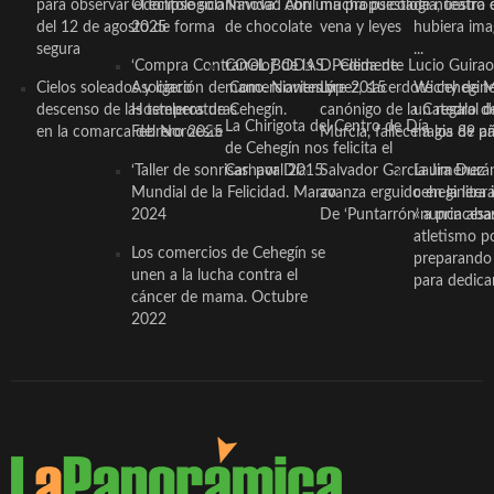
para observar el eclipse solar
Odontológico Innova’. Abril
Navidad con una propuesta
mucha psicología, teatro 
de nuestra
del 12 de agosto de forma
2025
de chocolate
vena y leyes
hubiera ima
segura
...
‘Compra Contrarreloj’ de la
COOL BODAS. Pedida de
D. Clemente Lucio Guirao
Cielos soleados y ligero
Asociación de Comerciantes y
mano. Noviembre 2015
López, sacerdote cehegin
Wichy de M
descenso de las temperaturas
Hosteleros de Cehegín.
canónigo de la Catedral d
un regalo de
La Chirigota del Centro de Día
en la comarca del Noroeste
Febrero 2025
Murcia, fallece a los 89 añ.
magia de pa
de Cehegín nos felicita el
‘Taller de sonrisas’ por Día
Carnaval 2015
Salvador García Jiménez
Laura Durán,
Mundial de la Felicidad. Marzo
avanza erguido en la litera
ceheginera 
2024
De ‘Puntarrón’ a princesa
«nunca aba
atletismo p
Los comercios de Cehegín se
preparando 
unen a la lucha contra el
para dedicar
cáncer de mama. Octubre
2022