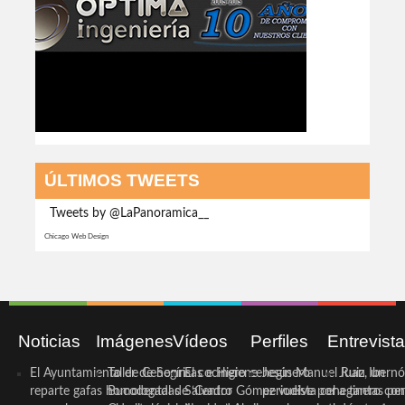
ÚLTIMOS TWEETS
Tweets by @LaPanoramica__
Chicago Web Design
Noticias
Imágenes
Vídeos
Perfiles
Entrevist
El Ayuntamiento de Cehegín
Taller de Sonrisas e Higiene
El cocinero ceheginero
Jesús Manuel Ruiz, un
Juan Ibernó
reparte gafas homologadas
Bucodental de ‘Centro
Salvador Gómez vuelve por
periodista ceheginero con
a tantas pe