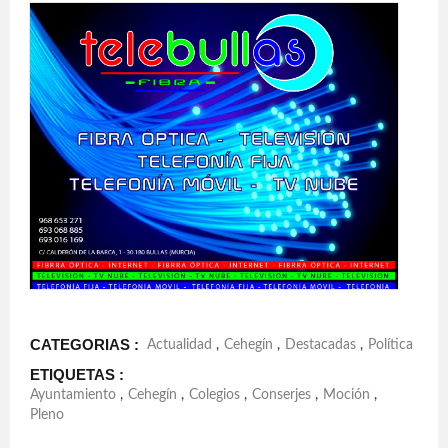
CATEGORIAS :
Actualidad
,
Cehegín
,
Destacadas
,
Política
ETIQUETAS :
Ayuntamiento
,
Cehegín
,
Colegios
,
Conserjes
,
Moción
,
Pleno