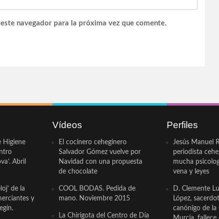
 este navegador para la próxima vez que comente.
Vídeos
Perfiles
e Higiene
El cocinero ceheginero
Jesús Manuel R
ntro
Salvador Gómez vuelve por
periodista ceh
a’. Abril
Navidad con una propuesta
mucha psicologí
de chocolate
vena y leyes
oj’ de la
COOL BODAS. Pedida de
D. Clemente Lu
erciantes y
mano. Noviembre 2015
López, sacerdo
egín.
canónigo de la
La Chirigota del Centro de Día
Murcia, fallece 