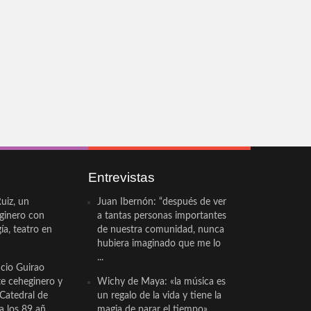
Entrevistas
uiz, un
Juan Ibernón: “después de ver
eginero con
a tantas personas importantes
a, teatro en
de nuestra comunidad, nunca
hubiera imaginado que me lo
...
cio Guirao
te ceheginero y
Wichy de Maya: «la música es
 Catedral de
un regalo de la vida y tiene la
a los 89 añ...
magia de parar el tiempo»