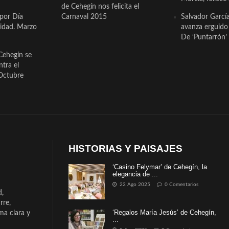
de Cehegín nos felicita el
 por Día
Carnaval 2015
Salvador Garcí
cidad. Marzo
avanza erguido e
De ‘Puntarrón’ 
Cehegín se
ntra el
Octubre
HISTORIAS Y PAISAJES
‘Casino Felymar’ de Cehegín, la
elegancia de ...
22 Ago 2025
0 Comentarios
d,
rre,
‘Regalos María Jesús’ de Cehegín,
a clara y
...