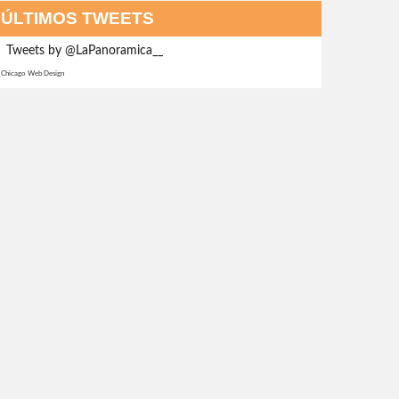
ÚLTIMOS TWEETS
Tweets by @LaPanoramica__
Chicago Web Design