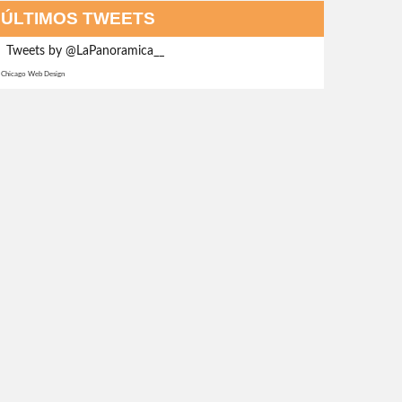
ÚLTIMOS TWEETS
Tweets by @LaPanoramica__
Chicago Web Design