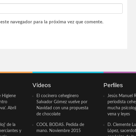
 este navegador para la próxima vez que comente.
Vídeos
Perfiles
e Higiene
El cocinero ceheginero
Jesús Manuel R
ntro
Salvador Gómez vuelve por
periodista ceh
a’. Abril
Navidad con una propuesta
mucha psicologí
de chocolate
vena y leyes
oj’ de la
COOL BODAS. Pedida de
D. Clemente Lu
erciantes y
mano. Noviembre 2015
López, sacerdo