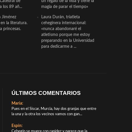
 Catedral de
un regalo de la vida y tiene la
a los 89 añ...
magia de parar el tiempo»
a Jiménez
Laura Durán, triatleta
n la literatura.
ceheginera internacional:
a princesas.
«nunca abandonaré el
atletismo porque me estoy
preparando en la Universidad
para dedicarme a ...
ÚLTIMOS COMENTARIOS
María:
Pues en el Siscar, Murcia, hay dos granjas que entre
la una y la otra los vecinos vamos con gan...
Espín:
Cehegín se muere con rapidez y parece que la