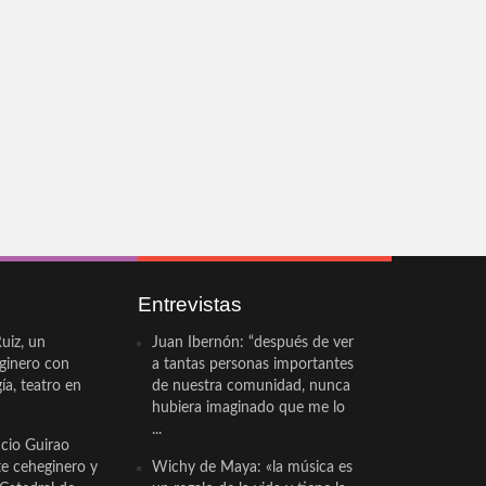
Entrevistas
uiz, un
Juan Ibernón: “después de ver
eginero con
a tantas personas importantes
a, teatro en
de nuestra comunidad, nunca
hubiera imaginado que me lo
...
cio Guirao
te ceheginero y
Wichy de Maya: «la música es