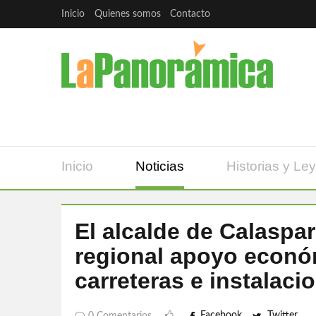
Inicio
Quienes somos
Contacto
Inicio
Noticias
Historias y Le
El alcalde de Calaspar
regional apoyo econó
carreteras e instalac
Facebook
Twitter