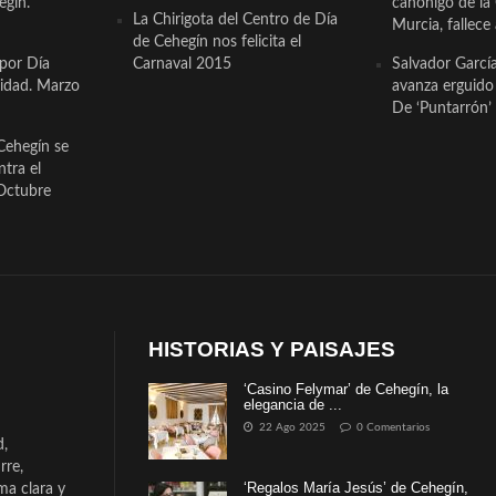
egín.
canónigo de la
La Chirigota del Centro de Día
Murcia, fallece 
de Cehegín nos felicita el
 por Día
Carnaval 2015
Salvador Garcí
cidad. Marzo
avanza erguido e
De ‘Puntarrón’ 
Cehegín se
ntra el
Octubre
HISTORIAS Y PAISAJES
‘Casino Felymar’ de Cehegín, la
elegancia de ...
22 Ago 2025
0 Comentarios
d,
rre,
‘Regalos María Jesús’ de Cehegín,
a clara y