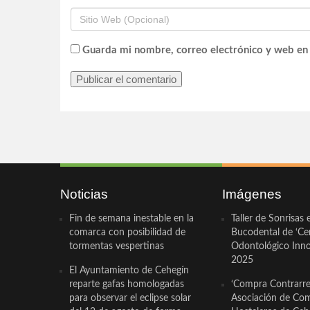
Guarda mi nombre, correo electrónico y web en
Noticias
Imágenes
Fin de semana inestable en la
Taller de Sonrisas 
comarca con posibilidad de
Bucodental de ‘Ce
tormentas vespertinas
Odontológico Innov
2025
El Ayuntamiento de Cehegín
reparte gafas homologadas
‘Compra Contrarrel
para observar el eclipse solar
Asociación de Com