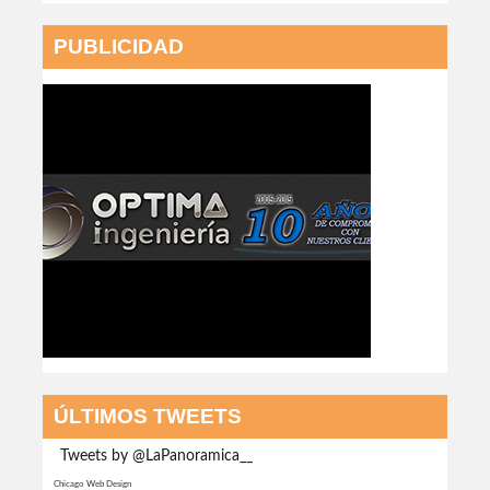
PUBLICIDAD
ÚLTIMOS TWEETS
Tweets by @LaPanoramica__
Chicago Web Design