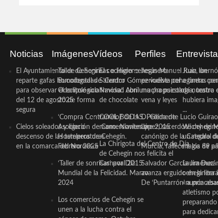
Noticias
Imágenes
Vídeos
Perfiles
Entrevist
El Ayuntamiento de Cehegín
Taller de Sonrisas e Higiene
El cocinero ceheginero
Jesús Manuel Ruiz, un
Juan Ibernó
reparte gafas homologadas
Bucodental de ‘Centro
Salvador Gómez vuelve por
periodista ceheginero con
a tantas pe
para observar el eclipse solar
Odontológico Innova’. Abril
Navidad con una propuesta
mucha psicología, teatro 
de nuestra
del 12 de agosto de forma
2025
de chocolate
vena y leyes
hubiera ima
segura
...
‘Compra Contrarreloj’ de la
COOL BODAS. Pedida de
D. Clemente Lucio Guirao
Cielos soleados y ligero
Asociación de Comerciantes y
mano. Noviembre 2015
López, sacerdote cehegin
Wichy de M
descenso de las temperaturas
Hosteleros de Cehegín.
canónigo de la Catedral d
un regalo de
La Chirigota del Centro de Día
en la comarca del Noroeste
Febrero 2025
Murcia, fallece a los 89 añ.
magia de pa
de Cehegín nos felicita el
‘Taller de sonrisas’ por Día
Carnaval 2015
Salvador García Jiménez
Laura Durán,
Mundial de la Felicidad. Marzo
avanza erguido en la litera
ceheginera 
2024
De ‘Puntarrón’ a princesa
«nunca aba
atletismo p
Los comercios de Cehegín se
preparando 
unen a la lucha contra el
para dedicar