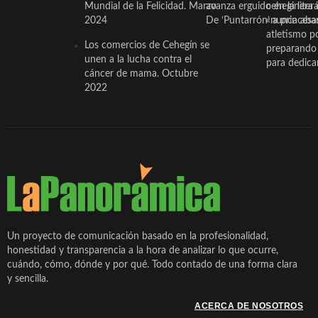
Mundial de la Felicidad. Marzo
avanza erguido en la litera
ceheginera 
2024
De ‘Puntarrón’ a princesa
«nunca aba
atletismo p
Los comercios de Cehegín se
preparando 
unen a la lucha contra el
para dedicar
cáncer de mama. Octubre
2022
Un proyecto de comunicación basado en la profesionalidad,
honestidad y transparencia a la hora de analizar lo que ocurre,
cuándo, cómo, dónde y por qué. Todo contado de una forma clara
y sencilla.
ACERCA DE NOSOTROS