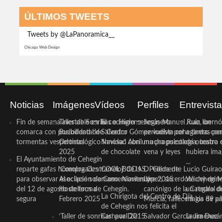
ÚLTIMOS TWEETS
Tweets by @LaPanoramica__
Chicago Web Design
Noticias
Imágenes
Vídeos
Perfiles
Entrevist
Fin de semana inestable en la
Taller de Sonrisas e Higiene
El cocinero ceheginero
Jesús Manuel Ruiz, un
Juan Ibernó
comarca con posibilidad de
Bucodental de ‘Centro
Salvador Gómez vuelve por
periodista ceheginero con
a tantas pe
tormentas vespertinas
Odontológico Innova’. Abril
Navidad con una propuesta
mucha psicología, teatro 
de nuestra
2025
de chocolate
vena y leyes
hubiera ima
El Ayuntamiento de Cehegín
...
reparte gafas homologadas
‘Compra Contrarreloj’ de la
COOL BODAS. Pedida de
D. Clemente Lucio Guirao
para observar el eclipse solar
Asociación de Comerciantes y
mano. Noviembre 2015
López, sacerdote cehegin
Wichy de M
del 12 de agosto de forma
Hosteleros de Cehegín.
canónigo de la Catedral d
un regalo de
La Chirigota del Centro de Día
segura
Febrero 2025
Murcia, fallece a los 89 añ.
magia de pa
de Cehegín nos felicita el
‘Taller de sonrisas’ por Día
Carnaval 2015
Salvador García Jiménez
Laura Durán,