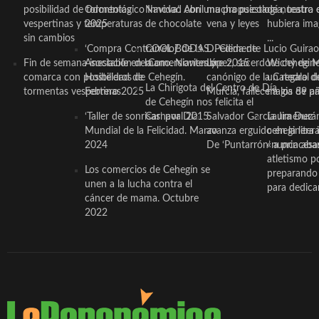
posibilidad de tormentas
Odontológico Innova’. Abril
Navidad con una propuesta
mucha psicología, teatro 
de nuestra
vespertinas y temperaturas
2025
de chocolate
vena y leyes
hubiera ima
sin cambios
...
‘Compra Contrarreloj’ de la
COOL BODAS. Pedida de
D. Clemente Lucio Guirao
Fin de semana inestable en la
Asociación de Comerciantes y
mano. Noviembre 2015
López, sacerdote cehegin
Wichy de M
comarca con posibilidad de
Hosteleros de Cehegín.
canónigo de la Catedral d
un regalo de
La Chirigota del Centro de Día
tormentas vespertinas
Febrero 2025
Murcia, fallece a los 89 añ.
magia de pa
de Cehegín nos felicita el
‘Taller de sonrisas’ por Día
Carnaval 2015
Salvador García Jiménez
Laura Durán,
Mundial de la Felicidad. Marzo
avanza erguido en la litera
ceheginera 
2024
De ‘Puntarrón’ a princesa
«nunca aba
atletismo p
Los comercios de Cehegín se
preparando 
unen a la lucha contra el
para dedicar
cáncer de mama. Octubre
2022