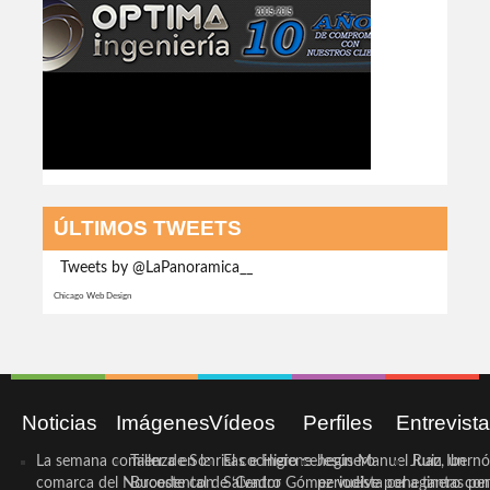
ÚLTIMOS TWEETS
Tweets by @LaPanoramica__
Chicago Web Design
Noticias
Imágenes
Vídeos
Perfiles
Entrevist
La semana comienza en la
Taller de Sonrisas e Higiene
El cocinero ceheginero
Jesús Manuel Ruiz, un
Juan Ibernó
comarca del Noroeste con
Bucodental de ‘Centro
Salvador Gómez vuelve por
periodista ceheginero con
a tantas pe