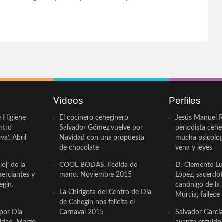
Vídeos
Perfiles
e Higiene
El cocinero ceheginero
Jesús Manuel R
ntro
Salvador Gómez vuelve por
periodista ceh
a’. Abril
Navidad con una propuesta
mucha psicologí
de chocolate
vena y leyes
oj’ de la
COOL BODAS. Pedida de
D. Clemente Lu
erciantes y
mano. Noviembre 2015
López, sacerdo
egín.
canónigo de la
La Chirigota del Centro de Día
Murcia, fallece 
de Cehegín nos felicita el
 por Día
Carnaval 2015
Salvador Garcí
cidad. Marzo
avanza erguido e