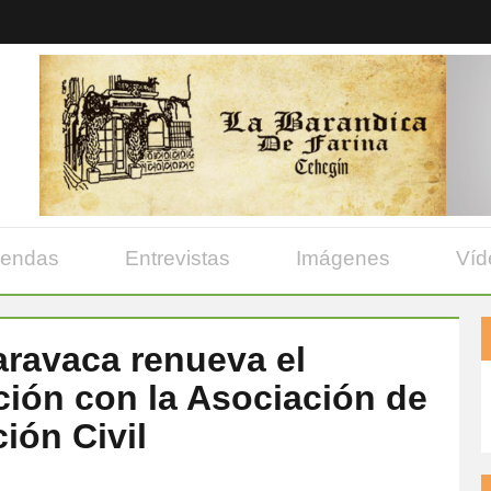
yendas
Entrevistas
Imágenes
Víd
aravaca renueva el
ión con la Asociación de
ión Civil