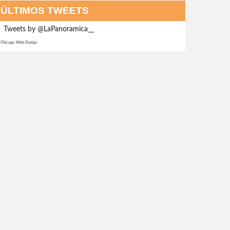
ÚLTIMOS TWEETS
Tweets by @LaPanoramica__
Chicago Web Design