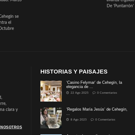
De ‘Puntarrón’ 
Cehegín se
ntra el
Octubre
HISTORIAS Y PAISAJES
‘Casino Felymar’ de Cehegín, la
elegancia de ...
22 Ago 2025
0 Comentarios
d,
rre,
‘Regalos María Jesús’ de Cehegín,
a clara y
...
8 Ago 2025
0 Comentarios
 NOSOTROS