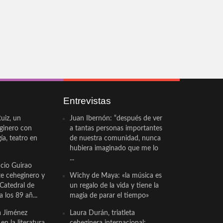
Entrevistas
uiz, un
Juan Ibernón: “después de ver
eginero con
a tantas personas importantes
a, teatro en
de nuestra comunidad, nunca
hubiera imaginado que me lo
...
cio Guirao
te ceheginero y
Wichy de Maya: «la música es
 Catedral de
un regalo de la vida y tiene la
a los 89 añ...
magia de parar el tiempo»
a Jiménez
Laura Durán, triatleta
n la literatura.
ceheginera internacional: