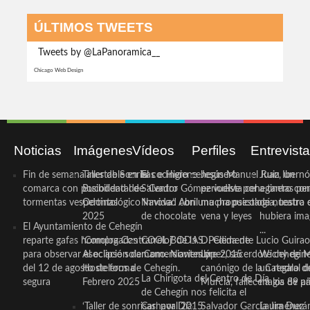
ÚLTIMOS TWEETS
Tweets by @LaPanoramica__
Chicago Web Design
Noticias
Imágenes
Vídeos
Perfiles
Entrevist
Fin de semana inestable en la
Taller de Sonrisas e Higiene
El cocinero ceheginero
Jesús Manuel Ruiz, un
Juan Ibernó
comarca con posibilidad de
Bucodental de ‘Centro
Salvador Gómez vuelve por
periodista ceheginero con
a tantas pe
tormentas vespertinas
Odontológico Innova’. Abril
Navidad con una propuesta
mucha psicología, teatro 
de nuestra
2025
de chocolate
vena y leyes
hubiera ima
El Ayuntamiento de Cehegín
...
reparte gafas homologadas
‘Compra Contrarreloj’ de la
COOL BODAS. Pedida de
D. Clemente Lucio Guirao
para observar el eclipse solar
Asociación de Comerciantes y
mano. Noviembre 2015
López, sacerdote cehegin
Wichy de M
del 12 de agosto de forma
Hosteleros de Cehegín.
canónigo de la Catedral d
un regalo de
La Chirigota del Centro de Día
segura
Febrero 2025
Murcia, fallece a los 89 añ.
magia de pa
de Cehegín nos felicita el
‘Taller de sonrisas’ por Día
Carnaval 2015
Salvador García Jiménez
Laura Durán,