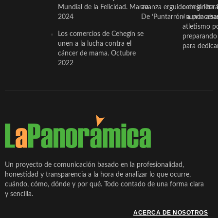
Mundial de la Felicidad. Marzo
avanza erguido en la litera
ceheginera 
2024
De ‘Puntarrón’ a princesa
«nunca aba
atletismo p
Los comercios de Cehegín se
preparando 
unen a la lucha contra el
para dedicar
cáncer de mama. Octubre
2022
Un proyecto de comunicación basado en la profesionalidad,
honestidad y transparencia a la hora de analizar lo que ocurre,
cuándo, cómo, dónde y por qué. Todo contado de una forma clara
y sencilla.
ACERCA DE NOSOTROS