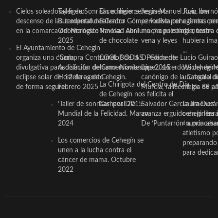
Cielos soleados y ligero
Taller de Sonrisas e Higiene
El cocinero ceheginero
Jesús Manuel Ruiz, un
Juan Ibernó
descenso de las temperaturas
Bucodental de ‘Centro
Salvador Gómez vuelve por
periodista ceheginero con
a tantas pe
en la comarca del Noroeste
Odontológico Innova’. Abril
Navidad con una propuesta
mucha psicología, teatro 
de nuestra
2025
de chocolate
vena y leyes
hubiera ima
El Ayuntamiento de Cehegín
...
organiza una charla
‘Compra Contrarreloj’ de la
COOL BODAS. Pedida de
D. Clemente Lucio Guirao
divulgativa para disfrutar del
Asociación de Comerciantes y
mano. Noviembre 2015
López, sacerdote cehegin
Wichy de M
eclipse solar del 12 de agosto
Hosteleros de Cehegín.
canónigo de la Catedral d
un regalo de
La Chirigota del Centro de Día
de forma segura
Febrero 2025
Murcia, fallece a los 89 añ.
magia de pa
de Cehegín nos felicita el
‘Taller de sonrisas’ por Día
Carnaval 2015
Salvador García Jiménez
Laura Durán,
Mundial de la Felicidad. Marzo
avanza erguido en la litera
ceheginera 
2024
De ‘Puntarrón’ a princesa
«nunca aba
atletismo p
Los comercios de Cehegín se
preparando 
unen a la lucha contra el
para dedicar
cáncer de mama. Octubre
2022