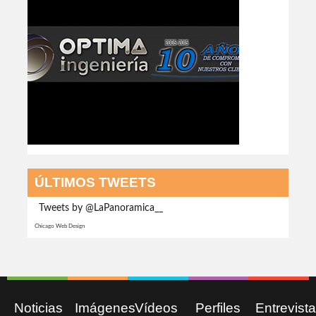
ÚLTIMOS TWEETS
Tweets by @LaPanoramica__
Chicago Web Design
Noticias
Imágenes
Vídeos
Perfiles
Entrevist