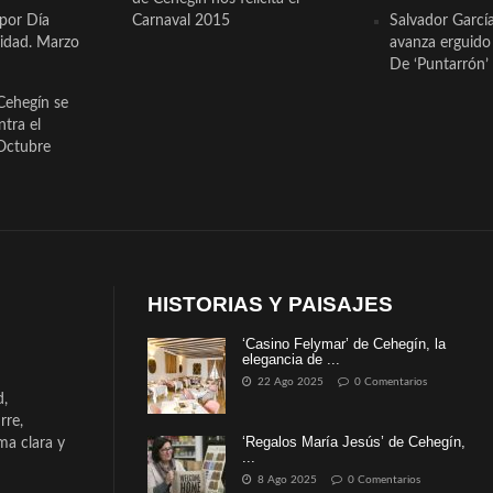
 por Día
Carnaval 2015
Salvador Garcí
cidad. Marzo
avanza erguido e
De ‘Puntarrón’ 
Cehegín se
ntra el
Octubre
HISTORIAS Y PAISAJES
‘Casino Felymar’ de Cehegín, la
elegancia de ...
22 Ago 2025
0 Comentarios
d,
rre,
‘Regalos María Jesús’ de Cehegín,
a clara y
...
8 Ago 2025
0 Comentarios