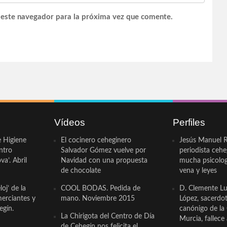
 este navegador para la próxima vez que comente.
Vídeos
Perfiles
e Higiene
El cocinero ceheginero
Jesús Manuel R
ntro
Salvador Gómez vuelve por
periodista ceh
a’. Abril
Navidad con una propuesta
mucha psicologí
de chocolate
vena y leyes
oj’ de la
COOL BODAS. Pedida de
D. Clemente Lu
erciantes y
mano. Noviembre 2015
López, sacerdo
egín.
canónigo de la
La Chirigota del Centro de Día
Murcia, fallece 
de Cehegín nos felicita el