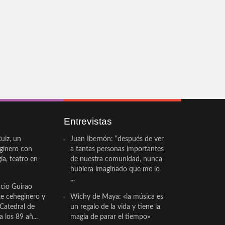
Entrevistas
uiz, un
Juan Ibernón: “después de ver
eginero con
a tantas personas importantes
a, teatro en
de nuestra comunidad, nunca
hubiera imaginado que me lo
...
cio Guirao
te ceheginero y
Wichy de Maya: «la música es
 Catedral de
un regalo de la vida y tiene la
a los 89 añ...
magia de parar el tiempo»