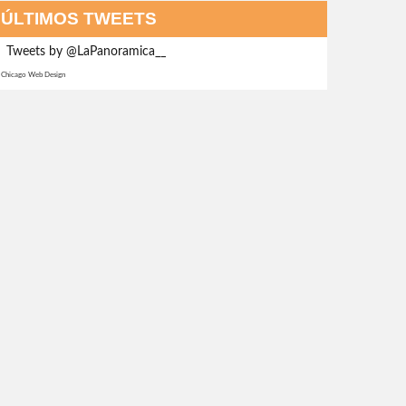
ÚLTIMOS TWEETS
Tweets by @LaPanoramica__
Chicago Web Design