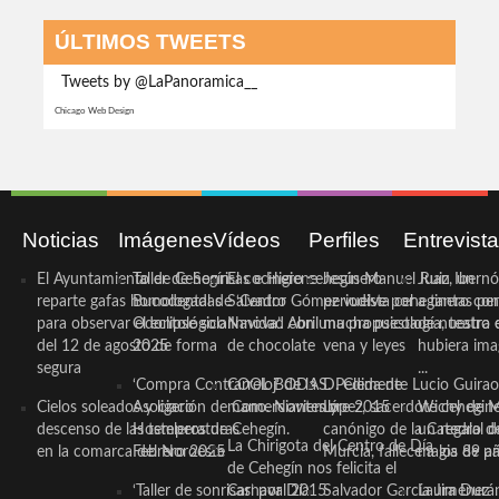
ÚLTIMOS TWEETS
Tweets by @LaPanoramica__
Chicago Web Design
Noticias
Imágenes
Vídeos
Perfiles
Entrevist
El Ayuntamiento de Cehegín
Taller de Sonrisas e Higiene
El cocinero ceheginero
Jesús Manuel Ruiz, un
Juan Ibernó
reparte gafas homologadas
Bucodental de ‘Centro
Salvador Gómez vuelve por
periodista ceheginero con
a tantas pe
para observar el eclipse solar
Odontológico Innova’. Abril
Navidad con una propuesta
mucha psicología, teatro 
de nuestra
del 12 de agosto de forma
2025
de chocolate
vena y leyes
hubiera ima
segura
...
‘Compra Contrarreloj’ de la
COOL BODAS. Pedida de
D. Clemente Lucio Guirao
Cielos soleados y ligero
Asociación de Comerciantes y
mano. Noviembre 2015
López, sacerdote cehegin
Wichy de M
descenso de las temperaturas
Hosteleros de Cehegín.
canónigo de la Catedral d
un regalo de
La Chirigota del Centro de Día
en la comarca del Noroeste
Febrero 2025
Murcia, fallece a los 89 añ.
magia de pa
de Cehegín nos felicita el
‘Taller de sonrisas’ por Día
Carnaval 2015
Salvador García Jiménez
Laura Durán,