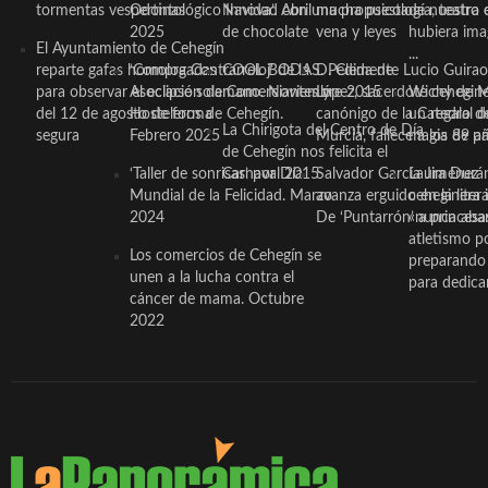
tormentas vespertinas
Odontológico Innova’. Abril
Navidad con una propuesta
mucha psicología, teatro 
de nuestra
2025
de chocolate
vena y leyes
hubiera ima
El Ayuntamiento de Cehegín
...
reparte gafas homologadas
‘Compra Contrarreloj’ de la
COOL BODAS. Pedida de
D. Clemente Lucio Guirao
para observar el eclipse solar
Asociación de Comerciantes y
mano. Noviembre 2015
López, sacerdote cehegin
Wichy de M
del 12 de agosto de forma
Hosteleros de Cehegín.
canónigo de la Catedral d
un regalo de
La Chirigota del Centro de Día
segura
Febrero 2025
Murcia, fallece a los 89 añ.
magia de pa
de Cehegín nos felicita el
‘Taller de sonrisas’ por Día
Carnaval 2015
Salvador García Jiménez
Laura Durán,
Mundial de la Felicidad. Marzo
avanza erguido en la litera
ceheginera 
2024
De ‘Puntarrón’ a princesa
«nunca aba
atletismo p
Los comercios de Cehegín se
preparando 
unen a la lucha contra el
para dedicar
cáncer de mama. Octubre
2022