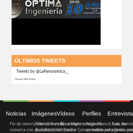
ÚLTIMOS TWEETS
Tweets by @LaPanoramica__
Chicago Web Design
Noticias
Imágenes
Vídeos
Perfiles
Entrevist
Fin de semana inestable en la
Taller de Sonrisas e Higiene
El cocinero ceheginero
Jesús Manuel Ruiz, un
Juan Ibernó
comarca con posibilidad de
Bucodental de ‘Centro
Salvador Gómez vuelve por
periodista ceheginero con
a tantas pe