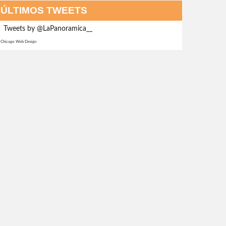
ÚLTIMOS TWEETS
Tweets by @LaPanoramica__
Chicago Web Design