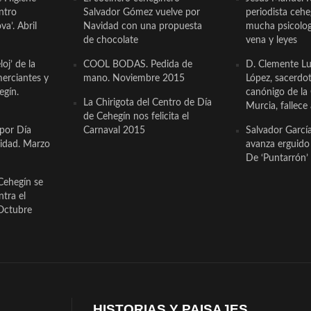
ntro
Salvador Gómez vuelve por
periodista ceh
a’. Abril
Navidad con una propuesta
mucha psicologí
de chocolate
vena y leyes
oj’ de la
COOL BODAS. Pedida de
D. Clemente Lu
erciantes y
mano. Noviembre 2015
López, sacerdo
egín.
canónigo de la
La Chirigota del Centro de Día
Murcia, fallece 
de Cehegín nos felicita el
 por Día
Carnaval 2015
Salvador Garcí
cidad. Marzo
avanza erguido e
De ‘Puntarrón’ 
Cehegín se
ntra el
Octubre
HISTORIAS Y PAISAJES