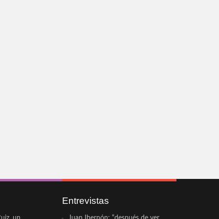
Entrevistas
uiz, un
Juan Ibernón: “después de ver