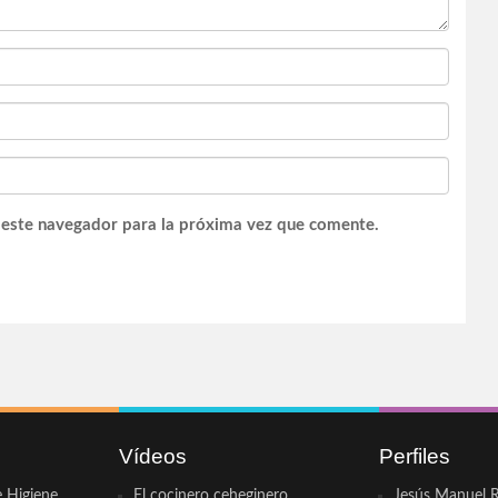
 este navegador para la próxima vez que comente.
Vídeos
Perfiles
e Higiene
El cocinero ceheginero
Jesús Manuel R