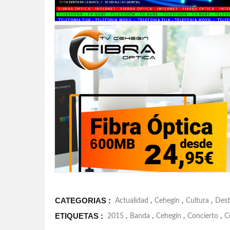
CATEGORIAS :
Actualidad
,
Cehegín
,
Cultura
,
Dest
ETIQUETAS :
2015
,
Banda
,
Cehegín
,
Concierto
,
C