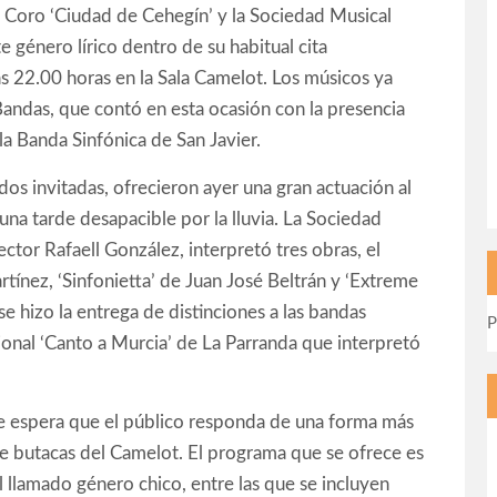
El Coro ‘Ciudad de Cehegín’ y la Sociedad Musical
 género lírico dentro de su habitual cita
as 22.00 horas en la Sala Camelot. Los músicos ya
Bandas, que contó en esta ocasión con la presencia
a Banda Sinfónica de San Javier.
dos invitadas, ofrecieron ayer una gran actuación al
a tarde desapacible por la lluvia. La Sociedad
ctor Rafaell González, interpretó tres obras, el
ínez, ‘Sinfonietta’ de Juan José Beltrán y ‘Extreme
e hizo la entrega de distinciones a las bandas
P
icional ‘Canto a Murcia’ de La Parranda que interpretó
s se espera que el público responda de una forma más
de butacas del Camelot. El programa que se ofrece es
 llamado género chico, entre las que se incluyen