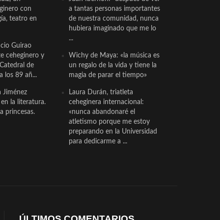
eginero con
a tantas personas importantes
a, teatro en
de nuestra comunidad, nunca
hubiera imaginado que me lo
...
cio Guirao
te ceheginero y
Wichy de Maya: «la música es
 Catedral de
un regalo de la vida y tiene la
a los 89 añ...
magia de parar el tiempo»
a Jiménez
Laura Durán, triatleta
n la literatura.
ceheginera internacional:
a princesas.
«nunca abandonaré el
atletismo porque me estoy
preparando en la Universidad
para dedicarme a ...
ÚLTIMOS COMENTARIOS