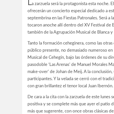
L
a zarzuela será la protagonista esta noche. 
ofrecerán un concierto especial dedicado a este
septembrina en las Fiestas Patronales. Será a l
tocaron anoche allí dentro del XV Festival de 
también de la Agrupación Musical de Blanca y l
Tanto la formación ceheginera, como las otras 
público presente, no demasiado numeroso en un
Musical de Cehegín, bajo las órdenes de su dire
pasodoble ‘Las Arenas’ de Manuel Morales Mart
make-over’ de Johan de Meij. A la conclusión, s
participantes. Y la velada se cerró con el trad
con gran brillantez el tenor local Juan Ibernón.
De cara a la cita con la zarzuela de este lune
positiva y se complete más que ayer el patio 
más que sugerente, con once obras clásicas del