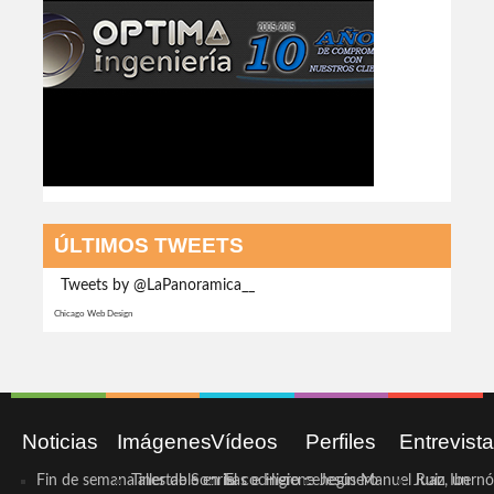
ÚLTIMOS TWEETS
Tweets by @LaPanoramica__
Chicago Web Design
Noticias
Imágenes
Vídeos
Perfiles
Entrevist
Fin de semana inestable en la
Taller de Sonrisas e Higiene
El cocinero ceheginero
Jesús Manuel Ruiz, un
Juan Ibernó