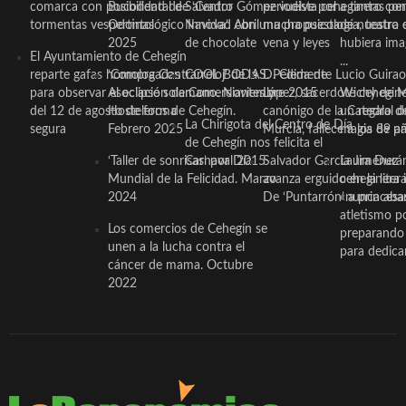
comarca con posibilidad de
Bucodental de ‘Centro
Salvador Gómez vuelve por
periodista ceheginero con
a tantas pe
tormentas vespertinas
Odontológico Innova’. Abril
Navidad con una propuesta
mucha psicología, teatro 
de nuestra
2025
de chocolate
vena y leyes
hubiera ima
El Ayuntamiento de Cehegín
...
reparte gafas homologadas
‘Compra Contrarreloj’ de la
COOL BODAS. Pedida de
D. Clemente Lucio Guirao
para observar el eclipse solar
Asociación de Comerciantes y
mano. Noviembre 2015
López, sacerdote cehegin
Wichy de M
del 12 de agosto de forma
Hosteleros de Cehegín.
canónigo de la Catedral d
un regalo de
La Chirigota del Centro de Día
segura
Febrero 2025
Murcia, fallece a los 89 añ.
magia de pa
de Cehegín nos felicita el
‘Taller de sonrisas’ por Día
Carnaval 2015
Salvador García Jiménez
Laura Durán,
Mundial de la Felicidad. Marzo
avanza erguido en la litera
ceheginera 
2024
De ‘Puntarrón’ a princesa
«nunca aba
atletismo p
Los comercios de Cehegín se
preparando 
unen a la lucha contra el
para dedicar
cáncer de mama. Octubre
2022