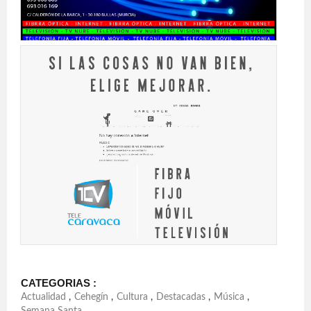
CATEGORIAS :
Actualidad
,
Cehegín
,
Cultura
,
Destacadas
,
Música
,