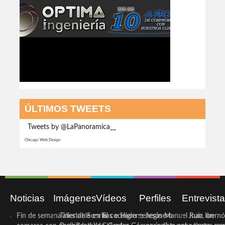
ÚLTIMOS TWEETS
Tweets by @LaPanoramica__
Chicago Web Design
Noticias
Imágenes
Vídeos
Perfiles
Entrevist
Fin de semana inestable en la
Taller de Sonrisas e Higiene
El cocinero ceheginero
Jesús Manuel Ruiz, un
Juan Ibernó