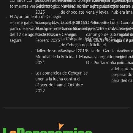
comarca con posibilidad de
Bucodental de ‘Centro
Salvador Gómez vuelve por
periodista ceheginero con
a tantas pe
tormentas vespertinas
Odontológico Innova’. Abril
Navidad con una propuesta
mucha psicología, teatro 
de nuestra
2025
de chocolate
vena y leyes
hubiera ima
El Ayuntamiento de Cehegín
...
reparte gafas homologadas
‘Compra Contrarreloj’ de la
COOL BODAS. Pedida de
D. Clemente Lucio Guirao
para observar el eclipse solar
Asociación de Comerciantes y
mano. Noviembre 2015
López, sacerdote cehegin
Wichy de M
del 12 de agosto de forma
Hosteleros de Cehegín.
canónigo de la Catedral d
un regalo de
La Chirigota del Centro de Día
segura
Febrero 2025
Murcia, fallece a los 89 añ.
magia de pa
de Cehegín nos felicita el
‘Taller de sonrisas’ por Día
Carnaval 2015
Salvador García Jiménez
Laura Durán,
Mundial de la Felicidad. Marzo
avanza erguido en la litera
ceheginera 
2024
De ‘Puntarrón’ a princesa
«nunca aba
atletismo p
Los comercios de Cehegín se
preparando 
unen a la lucha contra el
para dedicar
cáncer de mama. Octubre
2022