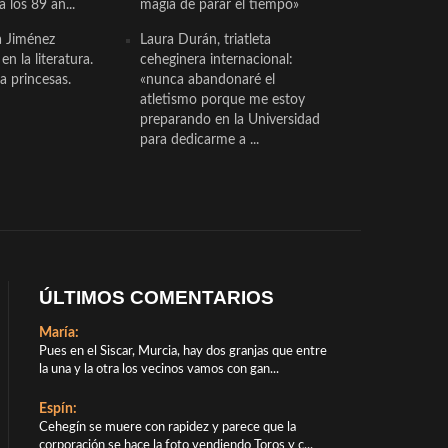
a los 89 añ...
magia de parar el tiempo»
a Jiménez
Laura Durán, triatleta
n la literatura.
ceheginera internacional:
a princesas.
«nunca abandonaré el
atletismo porque me estoy
preparando en la Universidad
para dedicarme a ...
ÚLTIMOS COMENTARIOS
María:
Pues en el Siscar, Murcia, hay dos granjas que entre
la una y la otra los vecinos vamos con gan...
Espín:
Cehegín se muere con rapidez y parece que la
corporación se hace la foto vendiendo Toros y c...