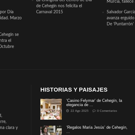
Murcia, fallece 
de Cehegín nos felicita el
 por Día
Carnaval 2015
Salvador Garcí
cidad. Marzo
avanza erguido e
De ‘Puntarrón’ 
Cehegín se
ntra el
Octubre
HISTORIAS Y PAISAJES
‘Casino Felymar’ de Cehegín, la
elegancia de ...
22 Ago 2025
0 Comentarios
d,
rre,
‘Regalos María Jesús’ de Cehegín,
a clara y
...