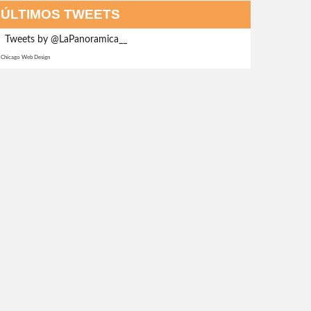
ÚLTIMOS TWEETS
Tweets by @LaPanoramica__
Chicago Web Design