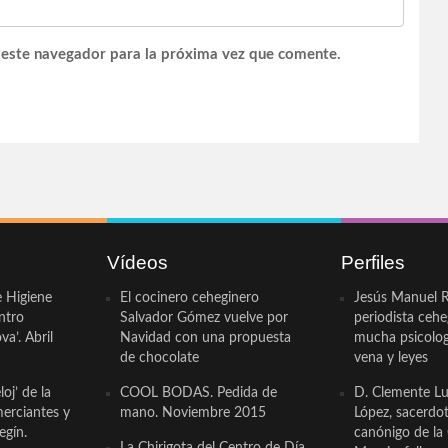
 este navegador para la próxima vez que comente.
Vídeos
Perfiles
e Higiene
El cocinero ceheginero
Jesús Manuel R
ntro
Salvador Gómez vuelve por
periodista ceh
a’. Abril
Navidad con una propuesta
mucha psicologí
de chocolate
vena y leyes
oj’ de la
COOL BODAS. Pedida de
D. Clemente Lu
erciantes y
mano. Noviembre 2015
López, sacerdo
egín.
canónigo de la
La Chirigota del Centro de Día