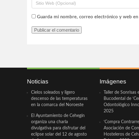
Guarda mi nombre, correo electrónico y web en
Noticias
Imágenes
Cielos soleados y ligero
Taller de Sonrisas 
descenso de las temperaturas
Bucodental de ‘Ce
en la comarca del Noroeste
Odontológico Innov
2025
El Ayuntamiento de Cehegín
organiza una charla
‘Compra Contrarrel
divulgativa para disfrutar del
Asociación de Com
eclipse solar del 12 de agosto
Hosteleros de Ceh