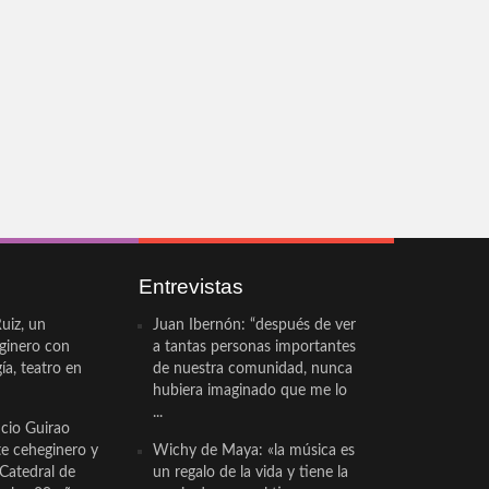
Entrevistas
uiz, un
Juan Ibernón: “después de ver
eginero con
a tantas personas importantes
a, teatro en
de nuestra comunidad, nunca
hubiera imaginado que me lo
...
cio Guirao
te ceheginero y
Wichy de Maya: «la música es
 Catedral de
un regalo de la vida y tiene la