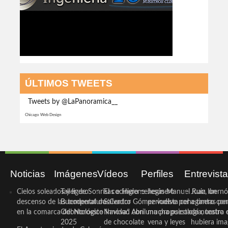
ÚLTIMOS TWEETS
Tweets by @LaPanoramica__
Chicago Web Design
Noticias
Imágenes
Vídeos
Perfiles
Entrevist
Cielos soleados y ligero
Taller de Sonrisas e Higiene
El cocinero ceheginero
Jesús Manuel Ruiz, un
Juan Ibernó
descenso de las temperaturas
Bucodental de ‘Centro
Salvador Gómez vuelve por
periodista ceheginero con
a tantas pe
en la comarca del Noroeste
Odontológico Innova’. Abril
Navidad con una propuesta
mucha psicología, teatro 
de nuestra
2025
de chocolate
vena y leyes
hubiera ima