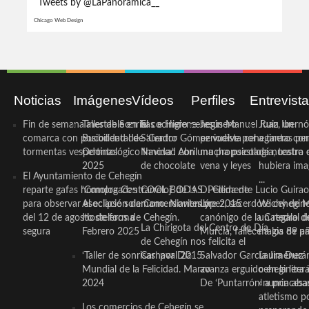
Tweets by @LaPanoramica__
Chicago Web Design
Noticias
Imágenes
Vídeos
Perfiles
Entrevist
Fin de semana inestable en la
Taller de Sonrisas e Higiene
El cocinero ceheginero
Jesús Manuel Ruiz, un
Juan Ibernó
comarca con posibilidad de
Bucodental de ‘Centro
Salvador Gómez vuelve por
periodista ceheginero con
a tantas pe
tormentas vespertinas
Odontológico Innova’. Abril
Navidad con una propuesta
mucha psicología, teatro 
de nuestra
2025
de chocolate
vena y leyes
hubiera ima
El Ayuntamiento de Cehegín
...
reparte gafas homologadas
‘Compra Contrarreloj’ de la
COOL BODAS. Pedida de
D. Clemente Lucio Guirao
para observar el eclipse solar
Asociación de Comerciantes y
mano. Noviembre 2015
López, sacerdote cehegin
Wichy de M
del 12 de agosto de forma
Hosteleros de Cehegín.
canónigo de la Catedral d
un regalo de
La Chirigota del Centro de Día
segura
Febrero 2025
Murcia, fallece a los 89 añ.
magia de pa
de Cehegín nos felicita el
‘Taller de sonrisas’ por Día
Carnaval 2015
Salvador García Jiménez
Laura Durán,
Mundial de la Felicidad. Marzo
avanza erguido en la litera
ceheginera 
2024
De ‘Puntarrón’ a princesa
«nunca aba
atletismo p
Los comercios de Cehegín se