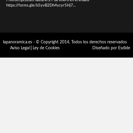
Preinscripciones hasta el 29 de enero en el enlace
https://forms.gle/b5yvB2Dh4ycyr5Hj7...
lapanoramica.es - © Copyright 2014, Todos los derechos reservados
Aviso Legal
|
Ley de Cookies
Diseñado por Esdide