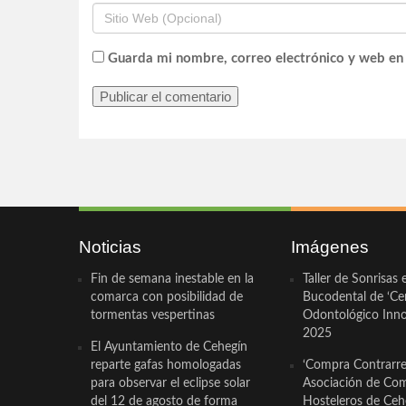
Guarda mi nombre, correo electrónico y web en
Noticias
Imágenes
Fin de semana inestable en la
Taller de Sonrisas 
comarca con posibilidad de
Bucodental de ‘Ce
tormentas vespertinas
Odontológico Innov
2025
El Ayuntamiento de Cehegín
reparte gafas homologadas
‘Compra Contrarrel
para observar el eclipse solar
Asociación de Com
del 12 de agosto de forma
Hosteleros de Ceh