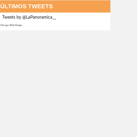
ÚLTIMOS TWEETS
Tweets by @LaPanoramica__
Chicago Web Design