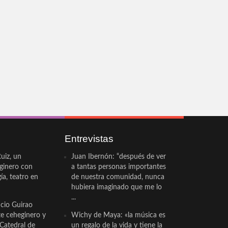
Entrevistas
uiz, un
Juan Ibernón: “después de ver
eginero con
a tantas personas importantes
a, teatro en
de nuestra comunidad, nunca
hubiera imaginado que me lo
...
cio Guirao
te ceheginero y
Wichy de Maya: «la música es
 Catedral de
un regalo de la vida y tiene la