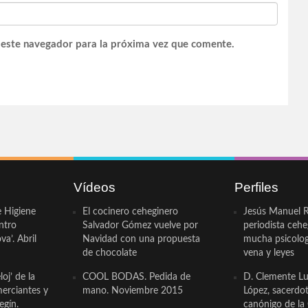
 este navegador para la próxima vez que comente.
Vídeos
Perfiles
e Higiene
El cocinero ceheginero
Jesús Manuel R
ntro
Salvador Gómez vuelve por
periodista ceh
a’. Abril
Navidad con una propuesta
mucha psicologí
de chocolate
vena y leyes
oj’ de la
COOL BODAS. Pedida de
D. Clemente Lu
erciantes y
mano. Noviembre 2015
López, sacerdo
egín.
canónigo de la