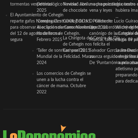
tormentas vespertinas
Odontológico Innova’. Abril
Navidad con una propuesta
mucha psicología, teatro 
de nuestra
2025
de chocolate
vena y leyes
hubiera ima
El Ayuntamiento de Cehegín
...
reparte gafas homologadas
‘Compra Contrarreloj’ de la
COOL BODAS. Pedida de
D. Clemente Lucio Guirao
para observar el eclipse solar
Asociación de Comerciantes y
mano. Noviembre 2015
López, sacerdote cehegin
Wichy de M
del 12 de agosto de forma
Hosteleros de Cehegín.
canónigo de la Catedral d
un regalo de
La Chirigota del Centro de Día
segura
Febrero 2025
Murcia, fallece a los 89 añ.
magia de pa
de Cehegín nos felicita el
‘Taller de sonrisas’ por Día
Carnaval 2015
Salvador García Jiménez
Laura Durán,
Mundial de la Felicidad. Marzo
avanza erguido en la litera
ceheginera 
2024
De ‘Puntarrón’ a princesa
«nunca aba
atletismo p
Los comercios de Cehegín se
preparando 
unen a la lucha contra el
para dedicar
cáncer de mama. Octubre
2022