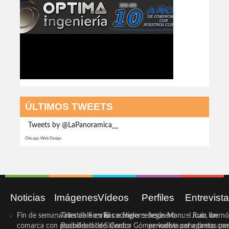
ÚLTIMOS TWEETS
Tweets by @LaPanoramica__
Chicago Web Design
Noticias
Imágenes
Vídeos
Perfiles
Entrevist
Fin de semana inestable en la
Taller de Sonrisas e Higiene
El cocinero ceheginero
Jesús Manuel Ruiz, un
Juan Ibernó
comarca con posibilidad de
Bucodental de ‘Centro
Salvador Gómez vuelve por
periodista ceheginero con
a tantas pe