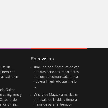
Entrevistas
uiz, un
Juan Ibernón: “después de ver
eginero con
a tantas personas importantes
a, teatro en
de nuestra comunidad, nunca
hubiera imaginado que me lo
...
cio Guirao
te ceheginero y
Wichy de Maya: «la música es
 Catedral de
un regalo de la vida y tiene la
a los 89 añ...
magia de parar el tiempo»