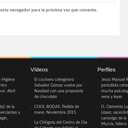
 este navegador para la próxima vez que comente.
Vídeos
Perfiles
e Higiene
El cocinero ceheginero
Jesús Manuel R
ntro
Salvador Gómez vuelve por
periodista ceh
a’. Abril
Navidad con una propuesta
mucha psicologí
de chocolate
vena y leyes
oj’ de la
COOL BODAS. Pedida de
D. Clemente Lu
erciantes y
mano. Noviembre 2015
López, sacerdo
egín.
canónigo de la
La Chirigota del Centro de Día
Murcia, fallece 