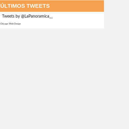
ÚLTIMOS TWEETS
Tweets by @LaPanoramica__
Chicago Web Design