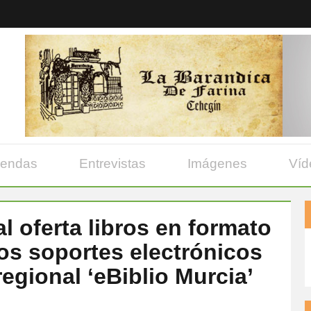
yendas
Entrevistas
Imágenes
Víd
l oferta libros en formato
ntos soportes electrónicos
regional ‘eBiblio Murcia’