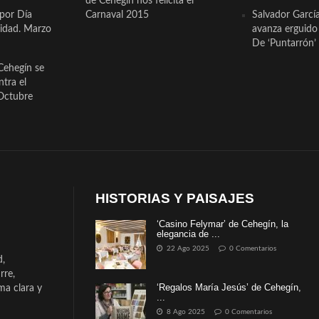
de Cehegín nos felicita el
 por Día
Carnaval 2015
Salvador Garcí
cidad. Marzo
avanza erguido e
De ‘Puntarrón’ 
Cehegín se
ntra el
Octubre
HISTORIAS Y PAISAJES
‘Casino Felymar’ de Cehegín, la
elegancia de ...
22 Ago 2025
0 Comentarios
d,
rre,
‘Regalos María Jesús’ de Cehegín,
a clara y
...
8 Ago 2025
0 Comentarios