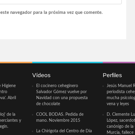
 este navegador para la próxima vez que comente.
Vídeos
Perfiles
e Higiene
El cocinero ceheginero
Jesús Manuel R
ntro
Salvador Gómez vuelve por
periodista ceh
a’. Abril
Navidad con una propuesta
mucha psicologí
de chocolate
vena y leyes
oj’ de la
COOL BODAS. Pedida de
D. Clemente Lu
erciantes y
mano. Noviembre 2015
López, sacerdo
egín.
canónigo de la
La Chirigota del Centro de Día
Murcia, fallece 