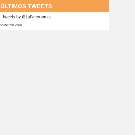
ÚLTIMOS TWEETS
Tweets by @LaPanoramica__
Chicago Web Design