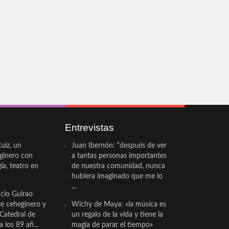
Entrevistas
uiz, un
Juan Ibernón: “después de ver
eginero con
a tantas personas importantes
a, teatro en
de nuestra comunidad, nunca
hubiera imaginado que me lo
...
cio Guirao
te ceheginero y
Wichy de Maya: «la música es
 Catedral de
un regalo de la vida y tiene la
a los 89 añ...
magia de parar el tiempo»