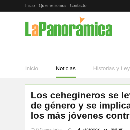
Inicio
Quienes somos
Contacto
Inicio
Noticias
Historias y Le
Los cehegineros se le
de género y se implic
los más jóvenes contra
Facebook
Twitter