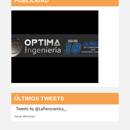
PUBLICIDAD
ÚLTIMOS TWEETS
Tweets by @LaPanoramica__
Chicago Web Design