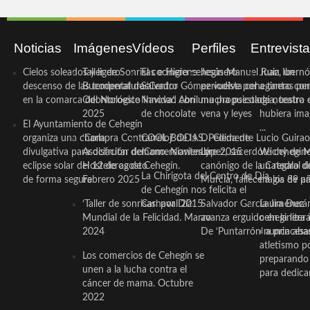
Noticias
Imágenes
Vídeos
Perfiles
Entrevist
Cielos soleados y ligero
Taller de Sonrisas e Higiene
El cocinero ceheginero
Jesús Manuel Ruiz, un
Juan Ibernó
descenso de las temperaturas
Bucodental de ‘Centro
Salvador Gómez vuelve por
periodista ceheginero con
a tantas pe
en la comarca del Noroeste
Odontológico Innova’. Abril
Navidad con una propuesta
mucha psicología, teatro 
de nuestra
2025
de chocolate
vena y leyes
hubiera ima
El Ayuntamiento de Cehegín
...
organiza una charla
‘Compra Contrarreloj’ de la
COOL BODAS. Pedida de
D. Clemente Lucio Guirao
divulgativa para disfrutar del
Asociación de Comerciantes y
mano. Noviembre 2015
López, sacerdote cehegin
Wichy de M
eclipse solar del 12 de agosto
Hosteleros de Cehegín.
canónigo de la Catedral d
un regalo de
La Chirigota del Centro de Día
de forma segura
Febrero 2025
Murcia, fallece a los 89 añ.
magia de pa
de Cehegín nos felicita el
‘Taller de sonrisas’ por Día
Carnaval 2015
Salvador García Jiménez
Laura Durán,
Mundial de la Felicidad. Marzo
avanza erguido en la litera
ceheginera 
2024
De ‘Puntarrón’ a princesa
«nunca aba
atletismo p
Los comercios de Cehegín se
preparando 
unen a la lucha contra el
para dedicar
cáncer de mama. Octubre
2022