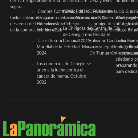
del 12 de agosto de forma
2025
de chocolate
vena y leyes
hubiera ima
segura
...
‘Compra Contrarreloj’ de la
COOL BODAS. Pedida de
D. Clemente Lucio Guirao
Cielos soleados y ligero
Asociación de Comerciantes y
mano. Noviembre 2015
López, sacerdote cehegin
Wichy de M
descenso de las temperaturas
Hosteleros de Cehegín.
canónigo de la Catedral d
un regalo de
La Chirigota del Centro de Día
en la comarca del Noroeste
Febrero 2025
Murcia, fallece a los 89 añ.
magia de pa
de Cehegín nos felicita el
‘Taller de sonrisas’ por Día
Carnaval 2015
Salvador García Jiménez
Laura Durán,
Mundial de la Felicidad. Marzo
avanza erguido en la litera
ceheginera 
2024
De ‘Puntarrón’ a princesa
«nunca aba
atletismo p
Los comercios de Cehegín se
preparando 
unen a la lucha contra el
para dedicar
cáncer de mama. Octubre
2022