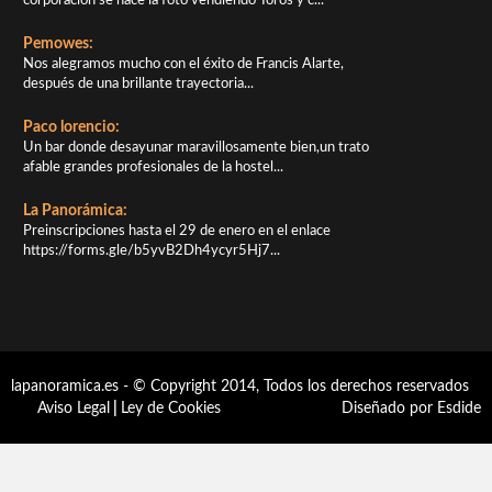
corporación se hace la foto vendiendo Toros y c...
Pemowes:
Nos alegramos mucho con el éxito de Francis Alarte,
después de una brillante trayectoria...
Paco lorencio:
Un bar donde desayunar maravillosamente bien,un trato
afable grandes profesionales de la hostel...
La Panorámica:
Preinscripciones hasta el 29 de enero en el enlace
https://forms.gle/b5yvB2Dh4ycyr5Hj7...
lapanoramica.es - © Copyright 2014, Todos los derechos reservados
Aviso Legal
|
Ley de Cookies
Diseñado por Esdide