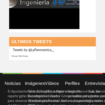
ÚLTIMOS TWEETS
Tweets by @LaPanoramica__
Chicago Web Design
Noticias
Imágenes
Vídeos
Perfiles
Entrevist
El Ayuntamiento de Cehegín
Taller de Sonrisas e Higiene
El cocinero ceheginero
Jesús Manuel Ruiz, un
Juan Ibernó
reparte gafas homologadas
Bucodental de ‘Centro
Salvador Gómez vuelve por
periodista ceheginero con
a tantas pe
para observar el eclipse solar
Odontológico Innova’. Abril
Navidad con una propuesta
mucha psicología, teatro 
de nuestra