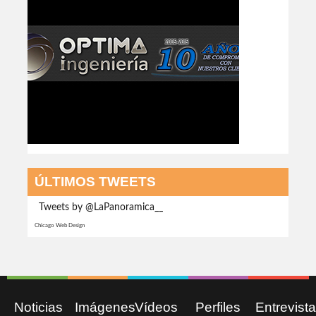
ÚLTIMOS TWEETS
Tweets by @LaPanoramica__
Chicago Web Design
Noticias
Imágenes
Vídeos
Perfiles
Entrevist