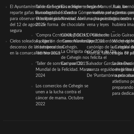
El Ayuntamiento de Cehegín
Taller de Sonrisas e Higiene
El cocinero ceheginero
Jesús Manuel Ruiz, un
Juan Ibernó
reparte gafas homologadas
Bucodental de ‘Centro
Salvador Gómez vuelve por
periodista ceheginero con
a tantas pe
para observar el eclipse solar
Odontológico Innova’. Abril
Navidad con una propuesta
mucha psicología, teatro 
de nuestra
del 12 de agosto de forma
2025
de chocolate
vena y leyes
hubiera ima
segura
...
‘Compra Contrarreloj’ de la
COOL BODAS. Pedida de
D. Clemente Lucio Guirao
Cielos soleados y ligero
Asociación de Comerciantes y
mano. Noviembre 2015
López, sacerdote cehegin
Wichy de M
descenso de las temperaturas
Hosteleros de Cehegín.
canónigo de la Catedral d
un regalo de
La Chirigota del Centro de Día
en la comarca del Noroeste
Febrero 2025
Murcia, fallece a los 89 añ.
magia de pa
de Cehegín nos felicita el
‘Taller de sonrisas’ por Día
Carnaval 2015
Salvador García Jiménez
Laura Durán,
Mundial de la Felicidad. Marzo
avanza erguido en la litera
ceheginera 
2024
De ‘Puntarrón’ a princesa
«nunca aba
atletismo p
Los comercios de Cehegín se
preparando 
unen a la lucha contra el
para dedicar
cáncer de mama. Octubre
2022