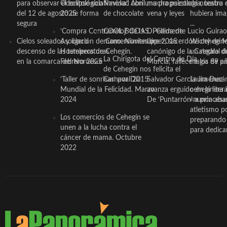
para observar el eclipse solar
Odontológico Innova’. Abril
Navidad con una propuesta
mucha psicología, teatro 
de nuestra
del 12 de agosto de forma
2025
de chocolate
vena y leyes
hubiera ima
segura
...
‘Compra Contrarreloj’ de la
COOL BODAS. Pedida de
D. Clemente Lucio Guirao
Cielos soleados y ligero
Asociación de Comerciantes y
mano. Noviembre 2015
López, sacerdote cehegin
Wichy de M
descenso de las temperaturas
Hosteleros de Cehegín.
canónigo de la Catedral d
un regalo de
La Chirigota del Centro de Día
en la comarca del Noroeste
Febrero 2025
Murcia, fallece a los 89 añ.
magia de pa
de Cehegín nos felicita el
‘Taller de sonrisas’ por Día
Carnaval 2015
Salvador García Jiménez
Laura Durán,
Mundial de la Felicidad. Marzo
avanza erguido en la litera
ceheginera 
2024
De ‘Puntarrón’ a princesa
«nunca aba
atletismo p
Los comercios de Cehegín se
preparando 
unen a la lucha contra el
para dedicar
cáncer de mama. Octubre
2022