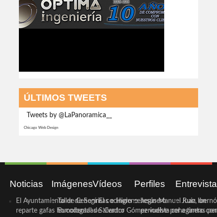
ÚLTIMOS TWEETS
Tweets by @LaPanoramica__
Chicago Web Design
Noticias
Imágenes
Vídeos
Perfiles
Entrevist
El Ayuntamiento de Cehegín
Taller de Sonrisas e Higiene
El cocinero ceheginero
Jesús Manuel Ruiz, un
Juan Ibernó
reparte gafas homologadas
Bucodental de ‘Centro
Salvador Gómez vuelve por
periodista ceheginero con
a tantas pe