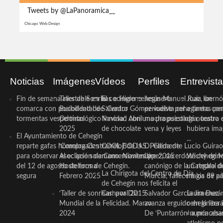
Tweets by @LaPanoramica__
Chicago Web Design
Noticias
Imágenes
Vídeos
Perfiles
Entrevist
Fin de semana inestable en la
Taller de Sonrisas e Higiene
El cocinero ceheginero
Jesús Manuel Ruiz, un
Juan Ibernó
comarca con posibilidad de
Bucodental de ‘Centro
Salvador Gómez vuelve por
periodista ceheginero con
a tantas pe
tormentas vespertinas
Odontológico Innova’. Abril
Navidad con una propuesta
mucha psicología, teatro 
de nuestra
2025
de chocolate
vena y leyes
hubiera ima
El Ayuntamiento de Cehegín
...
reparte gafas homologadas
‘Compra Contrarreloj’ de la
COOL BODAS. Pedida de
D. Clemente Lucio Guirao
para observar el eclipse solar
Asociación de Comerciantes y
mano. Noviembre 2015
López, sacerdote cehegin
Wichy de M
del 12 de agosto de forma
Hosteleros de Cehegín.
canónigo de la Catedral d
un regalo de
La Chirigota del Centro de Día
segura
Febrero 2025
Murcia, fallece a los 89 añ.
magia de pa
de Cehegín nos felicita el
‘Taller de sonrisas’ por Día
Carnaval 2015
Salvador García Jiménez
Laura Durán,
Mundial de la Felicidad. Marzo
avanza erguido en la litera
ceheginera 
2024
De ‘Puntarrón’ a princesa
«nunca aba