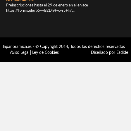
Preinscripciones hasta el 29 de enero en el enlace
https://forms.gle/b5yvB2Dh4ycyr5Hj7...
lapanoramica.es - © Copyright 2014, Todos los derechos reservados
Aviso Legal
|
Ley de Cookies
Diseñado por Esdide