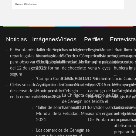
Chicago Web Design
Noticias
Imágenes
Vídeos
Perfiles
Entrevist
El Ayuntamiento de Cehegín
Taller de Sonrisas e Higiene
El cocinero ceheginero
Jesús Manuel Ruiz, un
Juan Ibernó
reparte gafas homologadas
Bucodental de ‘Centro
Salvador Gómez vuelve por
periodista ceheginero con
a tantas pe
para observar el eclipse solar
Odontológico Innova’. Abril
Navidad con una propuesta
mucha psicología, teatro 
de nuestra
del 12 de agosto de forma
2025
de chocolate
vena y leyes
hubiera ima
segura
...
‘Compra Contrarreloj’ de la
COOL BODAS. Pedida de
D. Clemente Lucio Guirao
Cielos soleados y ligero
Asociación de Comerciantes y
mano. Noviembre 2015
López, sacerdote cehegin
Wichy de M
descenso de las temperaturas
Hosteleros de Cehegín.
canónigo de la Catedral d
un regalo de
La Chirigota del Centro de Día
en la comarca del Noroeste
Febrero 2025
Murcia, fallece a los 89 añ.
magia de pa
de Cehegín nos felicita el
‘Taller de sonrisas’ por Día
Carnaval 2015
Salvador García Jiménez
Laura Durán,
Mundial de la Felicidad. Marzo
avanza erguido en la litera
ceheginera 
2024
De ‘Puntarrón’ a princesa
«nunca aba
atletismo p
Los comercios de Cehegín se
preparando 