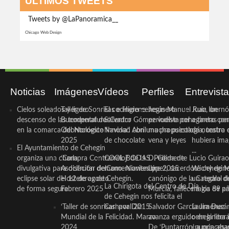
ÚLTIMOS TWEETS
Tweets by @LaPanoramica__
Chicago Web Design
Noticias
Imágenes
Vídeos
Perfiles
Entrevist
Cielos soleados y ligero
Taller de Sonrisas e Higiene
El cocinero ceheginero
Jesús Manuel Ruiz, un
Juan Ibernó
descenso de las temperaturas
Bucodental de ‘Centro
Salvador Gómez vuelve por
periodista ceheginero con
a tantas pe
en la comarca del Noroeste
Odontológico Innova’. Abril
Navidad con una propuesta
mucha psicología, teatro 
de nuestra
2025
de chocolate
vena y leyes
hubiera ima
El Ayuntamiento de Cehegín
...
organiza una charla
‘Compra Contrarreloj’ de la
COOL BODAS. Pedida de
D. Clemente Lucio Guirao
divulgativa para disfrutar del
Asociación de Comerciantes y
mano. Noviembre 2015
López, sacerdote cehegin
Wichy de M
eclipse solar del 12 de agosto
Hosteleros de Cehegín.
canónigo de la Catedral d
un regalo de
La Chirigota del Centro de Día
de forma segura
Febrero 2025
Murcia, fallece a los 89 añ.
magia de pa
de Cehegín nos felicita el
‘Taller de sonrisas’ por Día
Carnaval 2015
Salvador García Jiménez
Laura Durán,
Mundial de la Felicidad. Marzo
avanza erguido en la litera
ceheginera 
2024
De ‘Puntarrón’ a princesa
«nunca aba