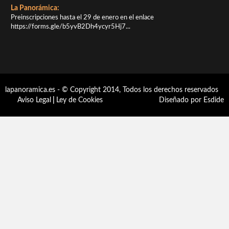
La Panorámica:
Preinscripciones hasta el 29 de enero en el enlace
https://forms.gle/b5yvB2Dh4ycyr5Hj7...
lapanoramica.es - © Copyright 2014, Todos los derechos reservados
Aviso Legal
|
Ley de Cookies
Diseñado por Esdide