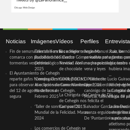
Tweets by @LaPanoramica__
Chicago Web Design
Noticias
Imágenes
Vídeos
Perfiles
Entrevist
Fin de semana inestable en la
Taller de Sonrisas e Higiene
El cocinero ceheginero
Jesús Manuel Ruiz, un
Juan Ibernó
comarca con posibilidad de
Bucodental de ‘Centro
Salvador Gómez vuelve por
periodista ceheginero con
a tantas pe
tormentas vespertinas
Odontológico Innova’. Abril
Navidad con una propuesta
mucha psicología, teatro 
de nuestra
2025
de chocolate
vena y leyes
hubiera ima
El Ayuntamiento de Cehegín
...
reparte gafas homologadas
‘Compra Contrarreloj’ de la
COOL BODAS. Pedida de
D. Clemente Lucio Guirao
para observar el eclipse solar
Asociación de Comerciantes y
mano. Noviembre 2015
López, sacerdote cehegin
Wichy de M
del 12 de agosto de forma
Hosteleros de Cehegín.
canónigo de la Catedral d
un regalo de
La Chirigota del Centro de Día
segura
Febrero 2025
Murcia, fallece a los 89 añ.
magia de pa
de Cehegín nos felicita el
‘Taller de sonrisas’ por Día
Carnaval 2015
Salvador García Jiménez
Laura Durán,
Mundial de la Felicidad. Marzo
avanza erguido en la litera
ceheginera 
2024
De ‘Puntarrón’ a princesa
«nunca aba
atletismo p
Los comercios de Cehegín se
preparando 