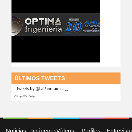
ÚLTIMOS TWEETS
Tweets by @LaPanoramica__
Chicago Web Design
Noticias
Imágenes
Vídeos
Perfiles
Entrevist