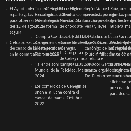
El Ayuntamiento de Cehegín
Taller de Sonrisas e Higiene
El cocinero ceheginero
Jesús Manuel Ruiz, un
Juan Ibernó
reparte gafas homologadas
Bucodental de ‘Centro
Salvador Gómez vuelve por
periodista ceheginero con
a tantas pe
para observar el eclipse solar
Odontológico Innova’. Abril
Navidad con una propuesta
mucha psicología, teatro 
de nuestra
del 12 de agosto de forma
2025
de chocolate
vena y leyes
hubiera ima
segura
...
‘Compra Contrarreloj’ de la
COOL BODAS. Pedida de
D. Clemente Lucio Guirao
Cielos soleados y ligero
Asociación de Comerciantes y
mano. Noviembre 2015
López, sacerdote cehegin
Wichy de M
descenso de las temperaturas
Hosteleros de Cehegín.
canónigo de la Catedral d
un regalo de
La Chirigota del Centro de Día
en la comarca del Noroeste
Febrero 2025
Murcia, fallece a los 89 añ.
magia de pa
de Cehegín nos felicita el
‘Taller de sonrisas’ por Día
Carnaval 2015
Salvador García Jiménez
Laura Durán,
Mundial de la Felicidad. Marzo
avanza erguido en la litera
ceheginera 
2024
De ‘Puntarrón’ a princesa
«nunca aba
atletismo p
Los comercios de Cehegín se
preparando 
unen a la lucha contra el
para dedicar
cáncer de mama. Octubre
2022