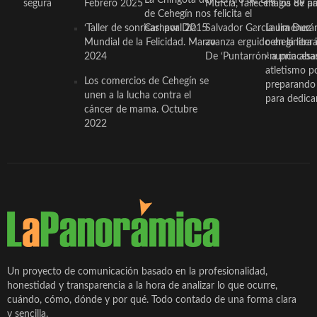
segura
Febrero 2025
Murcia, fallece a los 89 añ.
magia de pa
de Cehegín nos felicita el
‘Taller de sonrisas’ por Día
Carnaval 2015
Salvador García Jiménez
Laura Durán,
Mundial de la Felicidad. Marzo
avanza erguido en la litera
ceheginera 
2024
De ‘Puntarrón’ a princesa
«nunca aba
atletismo p
Los comercios de Cehegín se
preparando 
unen a la lucha contra el
para dedicar
cáncer de mama. Octubre
2022
Un proyecto de comunicación basado en la profesionalidad,
honestidad y transparencia a la hora de analizar lo que ocurre,
cuándo, cómo, dónde y por qué. Todo contado de una forma clara
y sencilla.