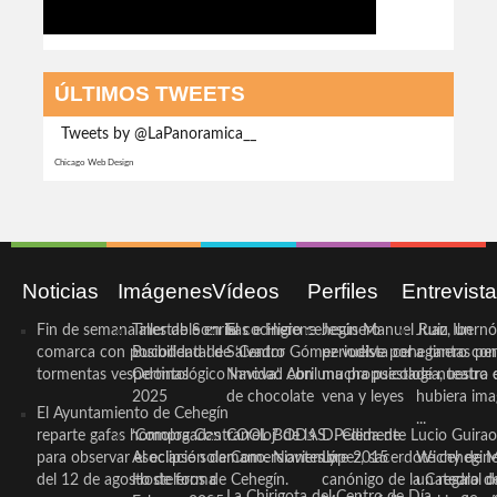
ÚLTIMOS TWEETS
Tweets by @LaPanoramica__
Chicago Web Design
Noticias
Imágenes
Vídeos
Perfiles
Entrevist
Fin de semana inestable en la
Taller de Sonrisas e Higiene
El cocinero ceheginero
Jesús Manuel Ruiz, un
Juan Ibernó
comarca con posibilidad de
Bucodental de ‘Centro
Salvador Gómez vuelve por
periodista ceheginero con
a tantas pe
tormentas vespertinas
Odontológico Innova’. Abril
Navidad con una propuesta
mucha psicología, teatro 
de nuestra
2025
de chocolate
vena y leyes
hubiera ima
El Ayuntamiento de Cehegín
...
reparte gafas homologadas
‘Compra Contrarreloj’ de la
COOL BODAS. Pedida de
D. Clemente Lucio Guirao
para observar el eclipse solar
Asociación de Comerciantes y
mano. Noviembre 2015
López, sacerdote cehegin
Wichy de M
del 12 de agosto de forma
Hosteleros de Cehegín.
canónigo de la Catedral d
un regalo de
La Chirigota del Centro de Día