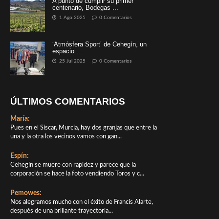
A punto de cumplir su primer
centenario, Bodegas ...
1 Ago 2025
0 Comentarios
‘Atmósfera Sport’ de Cehegín, un
espacio ...
25 Jul 2025
0 Comentarios
ÚLTIMOS COMENTARIOS
María:
Pues en el Siscar, Murcia, hay dos granjas que entre la
una y la otra los vecinos vamos con gan...
Espín:
Cehegín se muere con rapidez y parece que la
corporación se hace la foto vendiendo Toros y c...
Pemowes:
Nos alegramos mucho con el éxito de Francis Alarte,
después de una brillante trayectoria...