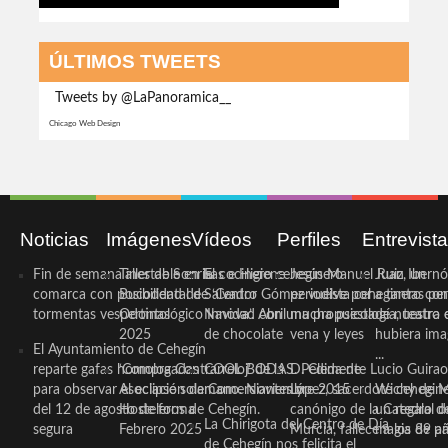
ÚLTIMOS TWEETS
Tweets by @LaPanoramica__
Chicago Web Design
Noticias
Imágenes
Vídeos
Perfiles
Entrevist
Fin de semana inestable en la
Taller de Sonrisas e Higiene
El cocinero ceheginero
Jesús Manuel Ruiz, un
Juan Ibernó
comarca con posibilidad de
Bucodental de ‘Centro
Salvador Gómez vuelve por
periodista ceheginero con
a tantas pe
tormentas vespertinas
Odontológico Innova’. Abril
Navidad con una propuesta
mucha psicología, teatro 
de nuestra
2025
de chocolate
vena y leyes
hubiera ima
El Ayuntamiento de Cehegín
...
reparte gafas homologadas
‘Compra Contrarreloj’ de la
COOL BODAS. Pedida de
D. Clemente Lucio Guirao
para observar el eclipse solar
Asociación de Comerciantes y
mano. Noviembre 2015
López, sacerdote cehegin
Wichy de M
del 12 de agosto de forma
Hosteleros de Cehegín.
canónigo de la Catedral d
un regalo de
La Chirigota del Centro de Día
segura
Febrero 2025
Murcia, fallece a los 89 añ.
magia de pa
de Cehegín nos felicita el