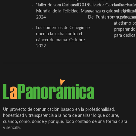
‘Taller de sonrisas’ por Día
Carnaval 2015
Salvador García Jiménez
Laura Durán,
Mundial de la Felicidad. Marzo
avanza erguido en la litera
ceheginera 
2024
De ‘Puntarrón’ a princesa
«nunca aba
atletismo p
Los comercios de Cehegín se
preparando 
unen a la lucha contra el
para dedicar
cáncer de mama. Octubre
2022
Un proyecto de comunicación basado en la profesionalidad,
honestidad y transparencia a la hora de analizar lo que ocurre,
cuándo, cómo, dónde y por qué. Todo contado de una forma clara
y sencilla.