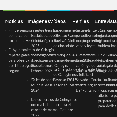
Noticias
Imágenes
Vídeos
Perfiles
Entrevist
Fin de semana inestable en la
Taller de Sonrisas e Higiene
El cocinero ceheginero
Jesús Manuel Ruiz, un
Juan Ibernó
comarca con posibilidad de
Bucodental de ‘Centro
Salvador Gómez vuelve por
periodista ceheginero con
a tantas pe
tormentas vespertinas
Odontológico Innova’. Abril
Navidad con una propuesta
mucha psicología, teatro 
de nuestra
2025
de chocolate
vena y leyes
hubiera ima
El Ayuntamiento de Cehegín
...
reparte gafas homologadas
‘Compra Contrarreloj’ de la
COOL BODAS. Pedida de
D. Clemente Lucio Guirao
para observar el eclipse solar
Asociación de Comerciantes y
mano. Noviembre 2015
López, sacerdote cehegin
Wichy de M
del 12 de agosto de forma
Hosteleros de Cehegín.
canónigo de la Catedral d
un regalo de
La Chirigota del Centro de Día
segura
Febrero 2025
Murcia, fallece a los 89 añ.
magia de pa
de Cehegín nos felicita el
‘Taller de sonrisas’ por Día
Carnaval 2015
Salvador García Jiménez
Laura Durán,
Mundial de la Felicidad. Marzo
avanza erguido en la litera
ceheginera 
2024
De ‘Puntarrón’ a princesa
«nunca aba
atletismo p
Los comercios de Cehegín se
preparando 
unen a la lucha contra el
para dedicar
cáncer de mama. Octubre
2022