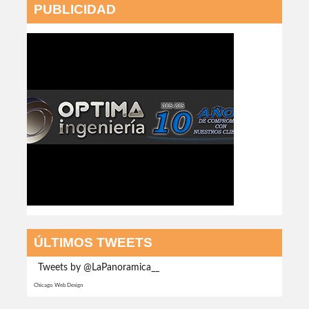
PUBLICIDAD
ÚLTIMOS TWEETS
Tweets by @LaPanoramica__
Chicago Web Design