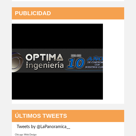
PUBLICIDAD
ÚLTIMOS TWEETS
Tweets by @LaPanoramica__
Chicago Web Design