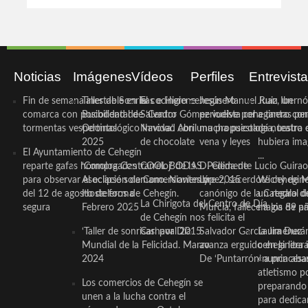
Noticias
Imágenes
Vídeos
Perfiles
Entrevist
Fin de semana inestable en la
Taller de Sonrisas e Higiene
El cocinero ceheginero
Jesús Manuel Ruiz, un
Juan Ibernó
comarca con posibilidad de
Bucodental de ‘Centro
Salvador Gómez vuelve por
periodista ceheginero con
a tantas pe
tormentas vespertinas
Odontológico Innova’. Abril
Navidad con una propuesta
mucha psicología, teatro 
de nuestra
2025
de chocolate
vena y leyes
hubiera ima
El Ayuntamiento de Cehegín
...
reparte gafas homologadas
‘Compra Contrarreloj’ de la
COOL BODAS. Pedida de
D. Clemente Lucio Guirao
para observar el eclipse solar
Asociación de Comerciantes y
mano. Noviembre 2015
López, sacerdote cehegin
Wichy de M
del 12 de agosto de forma
Hosteleros de Cehegín.
canónigo de la Catedral d
un regalo de
La Chirigota del Centro de Día
segura
Febrero 2025
Murcia, fallece a los 89 añ.
magia de pa
de Cehegín nos felicita el
‘Taller de sonrisas’ por Día
Carnaval 2015
Salvador García Jiménez
Laura Durán,
Mundial de la Felicidad. Marzo
avanza erguido en la litera
ceheginera 
2024
De ‘Puntarrón’ a princesa
«nunca aba
atletismo p
Los comercios de Cehegín se
preparando 
unen a la lucha contra el
para dedicar