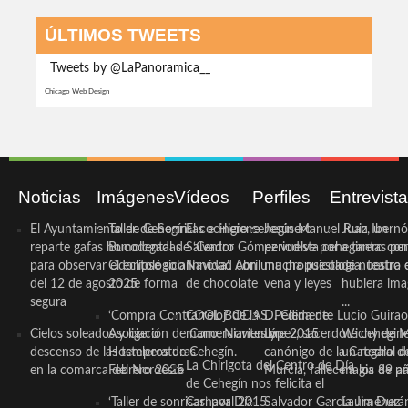
ÚLTIMOS TWEETS
Tweets by @LaPanoramica__
Chicago Web Design
Noticias
Imágenes
Vídeos
Perfiles
Entrevist
El Ayuntamiento de Cehegín
Taller de Sonrisas e Higiene
El cocinero ceheginero
Jesús Manuel Ruiz, un
Juan Ibernó
reparte gafas homologadas
Bucodental de ‘Centro
Salvador Gómez vuelve por
periodista ceheginero con
a tantas pe
para observar el eclipse solar
Odontológico Innova’. Abril
Navidad con una propuesta
mucha psicología, teatro 
de nuestra
del 12 de agosto de forma
2025
de chocolate
vena y leyes
hubiera ima
segura
...
‘Compra Contrarreloj’ de la
COOL BODAS. Pedida de
D. Clemente Lucio Guirao
Cielos soleados y ligero
Asociación de Comerciantes y
mano. Noviembre 2015
López, sacerdote cehegin
Wichy de M
descenso de las temperaturas
Hosteleros de Cehegín.
canónigo de la Catedral d
un regalo de
La Chirigota del Centro de Día
en la comarca del Noroeste
Febrero 2025
Murcia, fallece a los 89 añ.
magia de pa
de Cehegín nos felicita el
‘Taller de sonrisas’ por Día
Carnaval 2015
Salvador García Jiménez
Laura Durán,