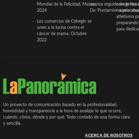
Mundial de la Felicidad. Marzo
avanza erguido en la litera
ceheginera 
2024
De ‘Puntarrón’ a princesa
«nunca aba
atletismo p
Los comercios de Cehegín se
preparando 
unen a la lucha contra el
para dedicar
cáncer de mama. Octubre
2022
Un proyecto de comunicación basado en la profesionalidad,
honestidad y transparencia a la hora de analizar lo que ocurre,
cuándo, cómo, dónde y por qué. Todo contado de una forma clara
y sencilla.
ACERCA DE NOSOTROS