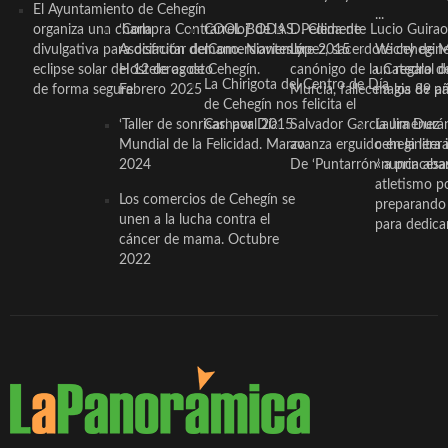
El Ayuntamiento de Cehegín
...
organiza una charla
‘Compra Contrarreloj’ de la
COOL BODAS. Pedida de
D. Clemente Lucio Guirao
divulgativa para disfrutar del
Asociación de Comerciantes y
mano. Noviembre 2015
López, sacerdote cehegin
Wichy de M
eclipse solar del 12 de agosto
Hosteleros de Cehegín.
canónigo de la Catedral d
un regalo de
La Chirigota del Centro de Día
de forma segura
Febrero 2025
Murcia, fallece a los 89 añ.
magia de pa
de Cehegín nos felicita el
‘Taller de sonrisas’ por Día
Carnaval 2015
Salvador García Jiménez
Laura Durán,
Mundial de la Felicidad. Marzo
avanza erguido en la litera
ceheginera 
2024
De ‘Puntarrón’ a princesa
«nunca aba
atletismo p
Los comercios de Cehegín se
preparando 
unen a la lucha contra el
para dedicar
cáncer de mama. Octubre
2022