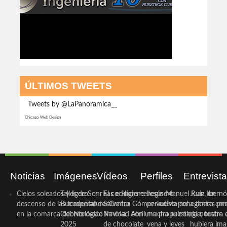
ÚLTIMOS TWEETS
Tweets by @LaPanoramica__
Chicago Web Design
Noticias
Imágenes
Vídeos
Perfiles
Entrevist
Cielos soleados y ligero
Taller de Sonrisas e Higiene
El cocinero ceheginero
Jesús Manuel Ruiz, un
Juan Ibernó
descenso de las temperaturas
Bucodental de ‘Centro
Salvador Gómez vuelve por
periodista ceheginero con
a tantas pe
en la comarca del Noroeste
Odontológico Innova’. Abril
Navidad con una propuesta
mucha psicología, teatro 
de nuestra
2025
de chocolate
vena y leyes
hubiera ima