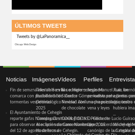
ÚLTIMOS TWEETS
Tweets by @LaPanoramica__
Chicago Web Design
Noticias
Imágenes
Vídeos
Perfiles
Entrevist
Fin de semana inestable en la
Taller de Sonrisas e Higiene
El cocinero ceheginero
Jesús Manuel Ruiz, un
Juan Ibernó
comarca con posibilidad de
Bucodental de ‘Centro
Salvador Gómez vuelve por
periodista ceheginero con
a tantas pe
tormentas vespertinas
Odontológico Innova’. Abril
Navidad con una propuesta
mucha psicología, teatro 
de nuestra
2025
de chocolate
vena y leyes
hubiera ima
El Ayuntamiento de Cehegín
...
reparte gafas homologadas
‘Compra Contrarreloj’ de la
COOL BODAS. Pedida de
D. Clemente Lucio Guirao
para observar el eclipse solar
Asociación de Comerciantes y
mano. Noviembre 2015
López, sacerdote cehegin
Wichy de M
del 12 de agosto de forma
Hosteleros de Cehegín.
canónigo de la Catedral d
un regalo de