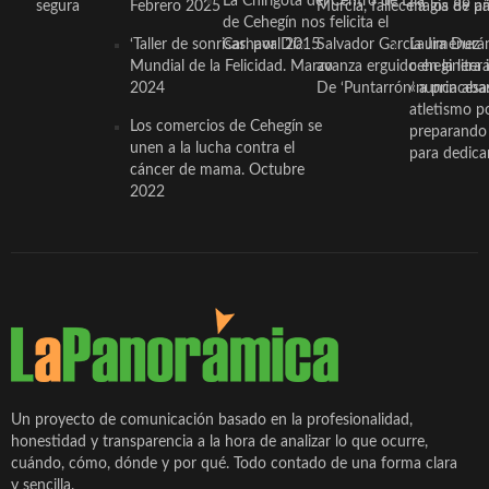
La Chirigota del Centro de Día
segura
Febrero 2025
Murcia, fallece a los 89 añ.
magia de pa
de Cehegín nos felicita el
‘Taller de sonrisas’ por Día
Carnaval 2015
Salvador García Jiménez
Laura Durán,
Mundial de la Felicidad. Marzo
avanza erguido en la litera
ceheginera 
2024
De ‘Puntarrón’ a princesa
«nunca aba
atletismo p
Los comercios de Cehegín se
preparando 
unen a la lucha contra el
para dedicar
cáncer de mama. Octubre
2022
Un proyecto de comunicación basado en la profesionalidad,
honestidad y transparencia a la hora de analizar lo que ocurre,
cuándo, cómo, dónde y por qué. Todo contado de una forma clara
y sencilla.