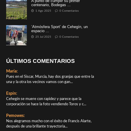
A punto de cumplir su primer
centenario, Bodegas ...
1 Ago 2025
0 Comentarios
‘Atmósfera Sport’ de Cehegín, un
espacio ...
25 Jul 2025
0 Comentarios
ÚLTIMOS COMENTARIOS
María:
Pues en el Siscar, Murcia, hay dos granjas que entre la
una y la otra los vecinos vamos con gan...
Espín:
Cehegín se muere con rapidez y parece que la
corporación se hace la foto vendiendo Toros y c...
Pemowes:
Nos alegramos mucho con el éxito de Francis Alarte,
después de una brillante trayectoria...