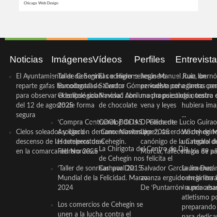
Chicago Web Design
Noticias
Imágenes
Vídeos
Perfiles
Entrevist
El Ayuntamiento de Cehegín
Taller de Sonrisas e Higiene
El cocinero ceheginero
Jesús Manuel Ruiz, un
Juan Ibernó
reparte gafas homologadas
Bucodental de ‘Centro
Salvador Gómez vuelve por
periodista ceheginero con
a tantas pe
para observar el eclipse solar
Odontológico Innova’. Abril
Navidad con una propuesta
mucha psicología, teatro 
de nuestra
del 12 de agosto de forma
2025
de chocolate
vena y leyes
hubiera ima
segura
...
‘Compra Contrarreloj’ de la
COOL BODAS. Pedida de
D. Clemente Lucio Guirao
Cielos soleados y ligero
Asociación de Comerciantes y
mano. Noviembre 2015
López, sacerdote cehegin
Wichy de M
descenso de las temperaturas
Hosteleros de Cehegín.
canónigo de la Catedral d
un regalo de
La Chirigota del Centro de Día
en la comarca del Noroeste
Febrero 2025
Murcia, fallece a los 89 añ.
magia de pa
de Cehegín nos felicita el
‘Taller de sonrisas’ por Día
Carnaval 2015
Salvador García Jiménez
Laura Durán,
Mundial de la Felicidad. Marzo
avanza erguido en la litera
ceheginera 
2024
De ‘Puntarrón’ a princesa
«nunca aba
atletismo p
Los comercios de Cehegín se
preparando 
unen a la lucha contra el
para dedicar