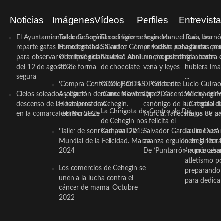
Noticias
Imágenes
Vídeos
Perfiles
Entrevist
El Ayuntamiento de Cehegín
Taller de Sonrisas e Higiene
El cocinero ceheginero
Jesús Manuel Ruiz, un
Juan Ibernó
reparte gafas homologadas
Bucodental de ‘Centro
Salvador Gómez vuelve por
periodista ceheginero con
a tantas pe
para observar el eclipse solar
Odontológico Innova’. Abril
Navidad con una propuesta
mucha psicología, teatro 
de nuestra
del 12 de agosto de forma
2025
de chocolate
vena y leyes
hubiera ima
segura
...
‘Compra Contrarreloj’ de la
COOL BODAS. Pedida de
D. Clemente Lucio Guirao
Cielos soleados y ligero
Asociación de Comerciantes y
mano. Noviembre 2015
López, sacerdote cehegin
Wichy de M
descenso de las temperaturas
Hosteleros de Cehegín.
canónigo de la Catedral d
un regalo de
La Chirigota del Centro de Día
en la comarca del Noroeste
Febrero 2025
Murcia, fallece a los 89 añ.
magia de pa
de Cehegín nos felicita el
‘Taller de sonrisas’ por Día
Carnaval 2015
Salvador García Jiménez
Laura Durán,
Mundial de la Felicidad. Marzo
avanza erguido en la litera
ceheginera 
2024
De ‘Puntarrón’ a princesa
«nunca aba
atletismo p
Los comercios de Cehegín se
preparando 
unen a la lucha contra el
para dedicar
cáncer de mama. Octubre
2022