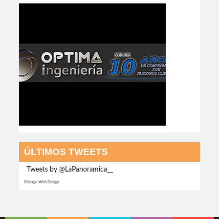
ÚLTIMOS TWEETS
Tweets by @LaPanoramica__
Chicago Web Design