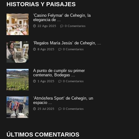
HISTORIAS Y PAISAJES
‘Casino Felymar’ de Cehegín, la
elegancia de ...
22 Ago 2025
0 Comentarios
‘Regalos María Jesús’ de Cehegín, ...
8 Ago 2025
0 Comentarios
A punto de cumplir su primer
centenario, Bodegas ...
1 Ago 2025
0 Comentarios
‘Atmósfera Sport’ de Cehegín, un
espacio ...
25 Jul 2025
0 Comentarios
ÚLTIMOS COMENTARIOS