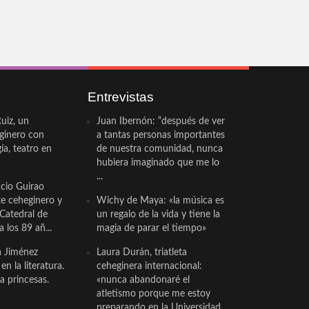
Entrevistas
uiz, un
Juan Ibernón: “después de ver
eginero con
a tantas personas importantes
a, teatro en
de nuestra comunidad, nunca
hubiera imaginado que me lo
...
cio Guirao
te ceheginero y
Wichy de Maya: «la música es
 Catedral de
un regalo de la vida y tiene la
a los 89 añ...
magia de parar el tiempo»
a Jiménez
Laura Durán, triatleta
n la literatura.
ceheginera internacional:
a princesas.
«nunca abandonaré el
atletismo porque me estoy
preparando en la Universidad