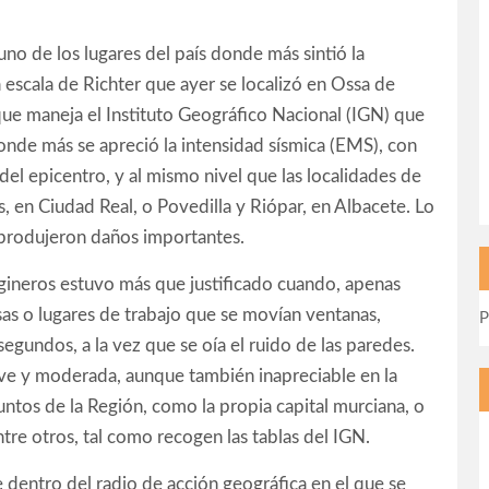
uno de los lugares del país donde más sintió la
escala de Richter que ayer se localizó en Ossa de
 que maneja el Instituto Geográfico Nacional (IGN) que
donde más se apreció la intensidad sísmica (EMS), con
 del epicentro, y al mismo nivel que las localidades de
, en Ciudad Real, o Povedilla y Riópar, en Albacete. Lo
 produjeron daños importantes.
gineros estuvo más que justificado cuando, apenas
sas o lugares de trabajo que se movían ventanas,
P
egundos, a la vez que se oía el ruido de las paredes.
leve y moderada, aunque también inapreciable en la
untos de la Región, como la propia capital murciana, o
tre otros, tal como recogen las tablas del IGN.
 dentro del radio de acción geográfica en el que se