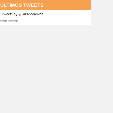
ÚLTIMOS TWEETS
Tweets by @LaPanoramica__
Chicago Web Design