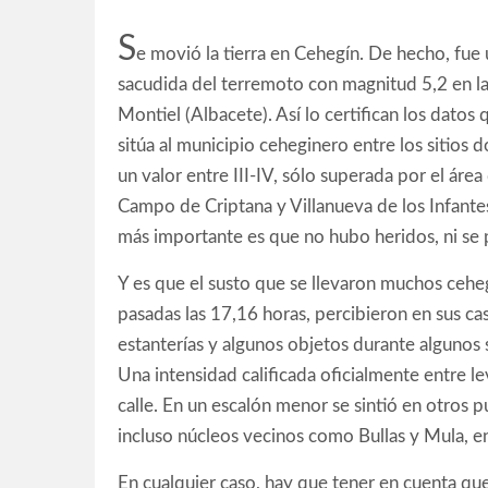
S
e movió la tierra en Cehegín. De hecho, fue 
sacudida del terremoto con magnitud 5,2 en la 
Montiel (Albacete). Así lo certifican los datos
sitúa al municipio ceheginero entre los sitios 
un valor entre III-IV, sólo superada por el área
Campo de Criptana y Villanueva de los Infantes
más importante es que no hubo heridos, ni se
Y es que el susto que se llevaron muchos cehe
pasadas las 17,16 horas, percibieron en sus ca
estanterías y algunos objetos durante algunos s
Una intensidad calificada oficialmente entre 
calle. En un escalón menor se sintió en otros p
incluso núcleos vecinos como Bullas y Mula, en
En cualquier caso, hay que tener en cuenta que