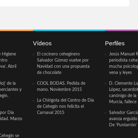
Vídeos
Perfiles
e Higiene
El cocinero ceheginero
Jesús Manuel R
ntro
Salvador Gómez vuelve por
periodista ceh
a’. Abril
Navidad con una propuesta
mucha psicologí
de chocolate
vena y leyes
oj’ de la
COOL BODAS. Pedida de
D. Clemente Lu
erciantes y
mano. Noviembre 2015
López, sacerdo
egín.
canónigo de la
La Chirigota del Centro de Día
Murcia, fallece 
de Cehegín nos felicita el
 por Día
Carnaval 2015
Salvador Garcí
cidad. Marzo
avanza erguido e
De ‘Puntarrón’ 
Cehegín se