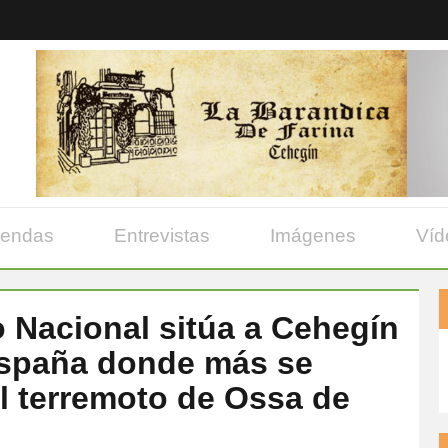
yendas
Entrevistas
Imágenes
Víd
o Nacional sitúa a Cehegín
 España donde más se
el terremoto de Ossa de