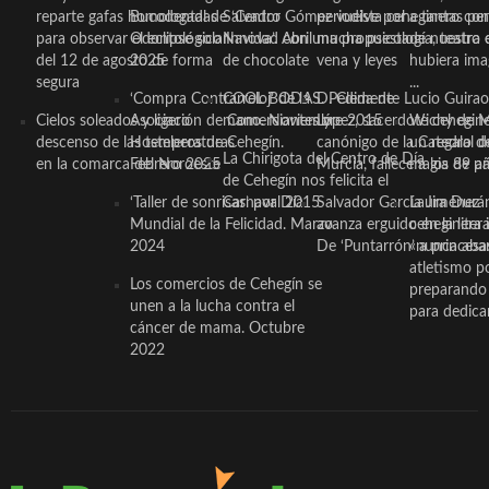
reparte gafas homologadas
Bucodental de ‘Centro
Salvador Gómez vuelve por
periodista ceheginero con
a tantas pe
para observar el eclipse solar
Odontológico Innova’. Abril
Navidad con una propuesta
mucha psicología, teatro 
de nuestra
del 12 de agosto de forma
2025
de chocolate
vena y leyes
hubiera ima
segura
...
‘Compra Contrarreloj’ de la
COOL BODAS. Pedida de
D. Clemente Lucio Guirao
Cielos soleados y ligero
Asociación de Comerciantes y
mano. Noviembre 2015
López, sacerdote cehegin
Wichy de M
descenso de las temperaturas
Hosteleros de Cehegín.
canónigo de la Catedral d
un regalo de
La Chirigota del Centro de Día
en la comarca del Noroeste
Febrero 2025
Murcia, fallece a los 89 añ.
magia de pa
de Cehegín nos felicita el
‘Taller de sonrisas’ por Día
Carnaval 2015
Salvador García Jiménez
Laura Durán,
Mundial de la Felicidad. Marzo
avanza erguido en la litera
ceheginera 
2024
De ‘Puntarrón’ a princesa
«nunca aba
atletismo p
Los comercios de Cehegín se
preparando 
unen a la lucha contra el
para dedicar
cáncer de mama. Octubre
2022