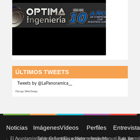
ÚLTIMOS TWEETS
Tweets by @LaPanoramica__
Chicago Web Design
Noticias
Imágenes
Vídeos
Perfiles
Entrevist
El Ayuntamiento de Cehegín
Taller de Sonrisas e Higiene
El cocinero ceheginero
Jesús Manuel Ruiz, un
Juan Ibernó