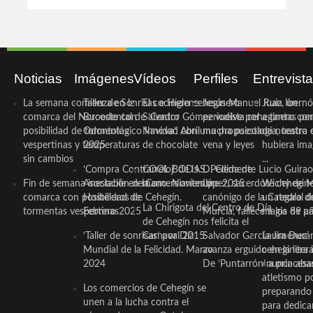
Noticias
Imágenes
Vídeos
Perfiles
Entrevist
La semana comienza en la
Taller de Sonrisas e Higiene
El cocinero ceheginero
Jesús Manuel Ruiz, un
Juan Ibernó
comarca del Noroeste con
Bucodental de ‘Centro
Salvador Gómez vuelve por
periodista ceheginero con
a tantas pe
posibilidad de tormentas
Odontológico Innova’. Abril
Navidad con una propuesta
mucha psicología, teatro 
de nuestra
vespertinas y temperaturas
2025
de chocolate
vena y leyes
hubiera ima
sin cambios
...
‘Compra Contrarreloj’ de la
COOL BODAS. Pedida de
D. Clemente Lucio Guirao
Fin de semana inestable en la
Asociación de Comerciantes y
mano. Noviembre 2015
López, sacerdote cehegin
Wichy de M
comarca con posibilidad de
Hosteleros de Cehegín.
canónigo de la Catedral d
un regalo de
La Chirigota del Centro de Día
tormentas vespertinas
Febrero 2025
Murcia, fallece a los 89 añ.
magia de pa
de Cehegín nos felicita el
‘Taller de sonrisas’ por Día
Carnaval 2015
Salvador García Jiménez
Laura Durán,
Mundial de la Felicidad. Marzo
avanza erguido en la litera
ceheginera 
2024
De ‘Puntarrón’ a princesa
«nunca aba
atletismo p
Los comercios de Cehegín se
preparando 
unen a la lucha contra el
para dedicar