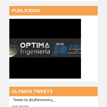
PUBLICIDAD
ÚLTIMOS TWEETS
Tweets by @LaPanoramica__
Chicago Web Design