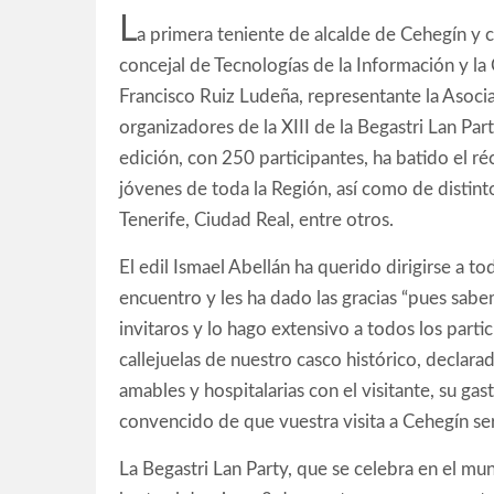
L
a primera teniente de alcalde de Cehegín y c
concejal de Tecnologías de la Información y la
Francisco Ruiz Ludeña, representante la Asocia
organizadores de la XIII de la Begastri Lan Par
edición, con 250 participantes, ha batido el ré
jóvenes de toda la Región, así como de distin
Tenerife, Ciudad Real, entre otros.
El edil Ismael Abellán ha querido dirigirse a to
encuentro y les ha dado las gracias “pues sabe
invitaros y lo hago extensivo a todos los partic
callejuelas de nuestro casco histórico, declara
amables y hospitalarias con el visitante, su ga
convencido de que vuestra visita a Cehegín ser
La Begastri Lan Party, que se celebra en el mun