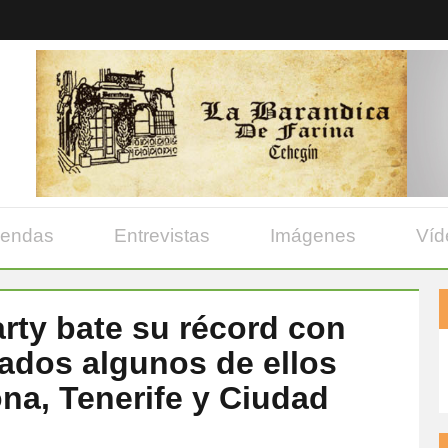
yendas
Entrevistas
Imágenes
Víd
arty bate su récord con
gados algunos de ellos
na, Tenerife y Ciudad