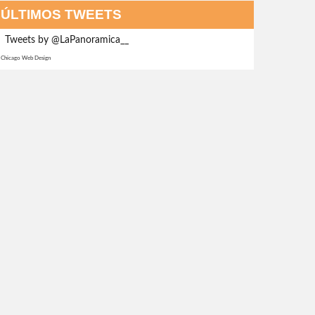
ÚLTIMOS TWEETS
Tweets by @LaPanoramica__
Chicago Web Design