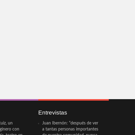
Entrevistas
uiz, un
Juan Ibernón: “después de ver
eginero con
a tantas personas importantes