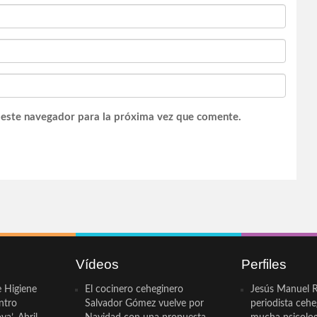
 este navegador para la próxima vez que comente.
Vídeos
Perfiles
e Higiene
El cocinero ceheginero
Jesús Manuel R
ntro
Salvador Gómez vuelve por
periodista ceh