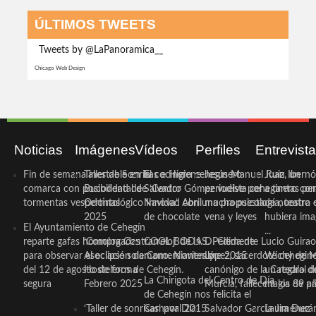
ÚLTIMOS TWEETS
Tweets by @LaPanoramica__
Chicago Web Design
Noticias
Imágenes
Vídeos
Perfiles
Entrevist
Fin de semana inestable en la
Taller de Sonrisas e Higiene
El cocinero ceheginero
Jesús Manuel Ruiz, un
Juan Ibernó
comarca con posibilidad de
Bucodental de ‘Centro
Salvador Gómez vuelve por
periodista ceheginero con
a tantas pe
tormentas vespertinas
Odontológico Innova’. Abril
Navidad con una propuesta
mucha psicología, teatro 
de nuestra
2025
de chocolate
vena y leyes
hubiera ima
El Ayuntamiento de Cehegín
...
reparte gafas homologadas
‘Compra Contrarreloj’ de la
COOL BODAS. Pedida de
D. Clemente Lucio Guirao
para observar el eclipse solar
Asociación de Comerciantes y
mano. Noviembre 2015
López, sacerdote cehegin
Wichy de M
del 12 de agosto de forma
Hosteleros de Cehegín.
canónigo de la Catedral d
un regalo de
La Chirigota del Centro de Día
segura
Febrero 2025
Murcia, fallece a los 89 añ.
magia de pa
de Cehegín nos felicita el
‘Taller de sonrisas’ por Día
Carnaval 2015
Salvador García Jiménez
Laura Durán,