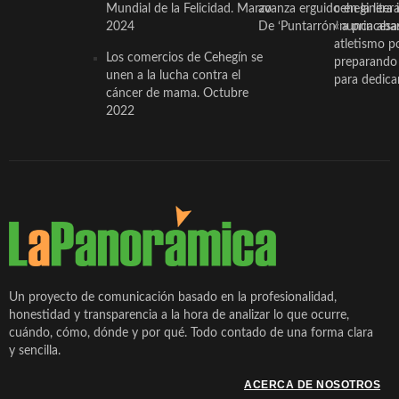
Mundial de la Felicidad. Marzo
avanza erguido en la litera
ceheginera 
2024
De ‘Puntarrón’ a princesa
«nunca aba
atletismo p
Los comercios de Cehegín se
preparando 
unen a la lucha contra el
para dedicar
cáncer de mama. Octubre
2022
Un proyecto de comunicación basado en la profesionalidad,
honestidad y transparencia a la hora de analizar lo que ocurre,
cuándo, cómo, dónde y por qué. Todo contado de una forma clara
y sencilla.
ACERCA DE NOSOTROS