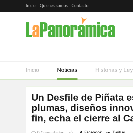
Inicio
Quienes somos
Contacto
Inicio
Noticias
Historias y Le
Un Desfile de Piñata 
plumas, diseños inno
fin, echa el cierre al
Facebook
Twitter