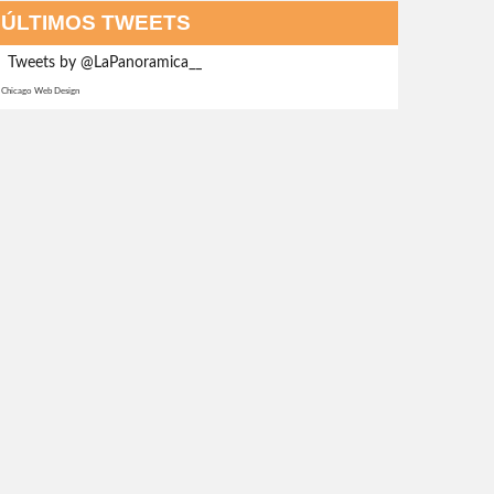
ÚLTIMOS TWEETS
Tweets by @LaPanoramica__
Chicago Web Design