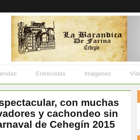
yendas
Entrevistas
Imágenes
Víd
espectacular, con muchas
vadores y cachondeo sin
 Carnaval de Cehegín 2015