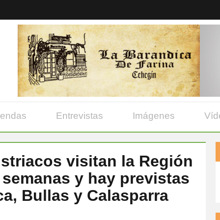
yendas
Entrevistas
Imágenes
Víd
striacos visitan la Región
 semanas y hay previstas
a, Bullas y Calasparra