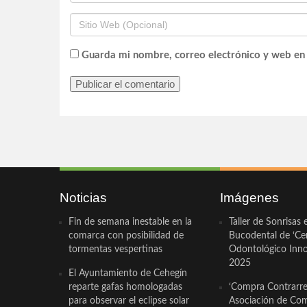
Guarda mi nombre, correo electrónico y web en
Noticias
Imágenes
Fin de semana inestable en la
Taller de Sonrisas 
comarca con posibilidad de
Bucodental de ‘Ce
tormentas vespertinas
Odontológico Innov
2025
El Ayuntamiento de Cehegín
reparte gafas homologadas
‘Compra Contrarrel
para observar el eclipse solar
Asociación de Com