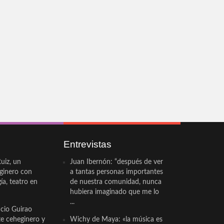
Entrevistas
uiz, un
Juan Ibernón: “después de ver
eginero con
a tantas personas importantes
a, teatro en
de nuestra comunidad, nunca
hubiera imaginado que me lo
...
cio Guirao
te ceheginero y
Wichy de Maya: «la música es