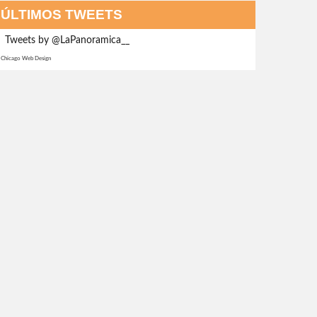
ÚLTIMOS TWEETS
Tweets by @LaPanoramica__
Chicago Web Design