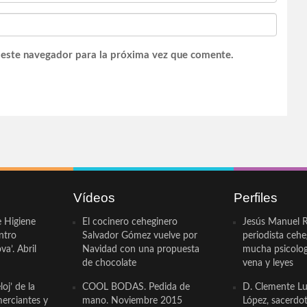
 este navegador para la próxima vez que comente.
Vídeos
Perfiles
e Higiene
El cocinero ceheginero
Jesús Manuel R
ntro
Salvador Gómez vuelve por
periodista ceh
a’. Abril
Navidad con una propuesta
mucha psicologí
de chocolate
vena y leyes
oj’ de la
COOL BODAS. Pedida de
D. Clemente Lu
erciantes y
mano. Noviembre 2015
López, sacerdo